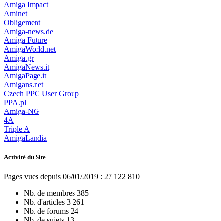
Amiga Impact
Aminet
Obligement
Amiga-news.de
Amiga Future
AmigaWorld.net
Amiga.gr
AmigaNews.it
AmigaPage.it
Amigans.net
Czech PPC User Group
PPA.pl
Amiga-NG
4A
Triple A
AmigaLandia
Activité du Site
Pages vues depuis 06/01/2019 : 27 122 810
Nb. de membres
385
Nb. d'articles
3 261
Nb. de forums
24
Nb. de sujets
13