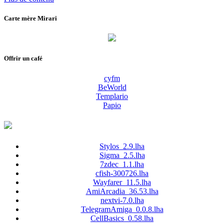
Carte mère Mirari
Offrir un café
cyfm
BeWorld
Templario
Papio
Stylos_2.9.lha
Sigma_2.5.lha
7zdec_1.1.lha
cfish-300726.lha
Wayfarer_11.5.lha
AmiArcadia_36.53.lha
nextvi-7.0.lha
TelegramAmiga_0.0.8.lha
CellBasics_0.58.lha