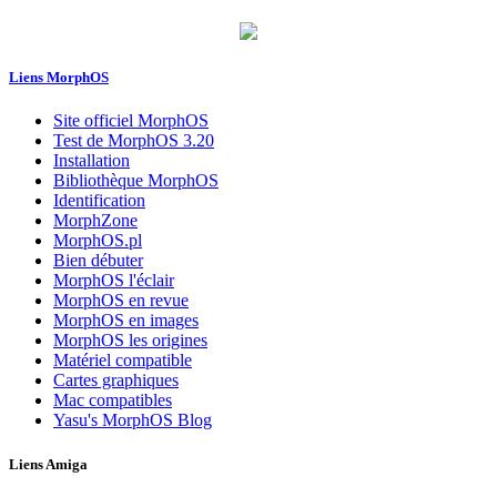
Liens MorphOS
Site officiel MorphOS
Test de MorphOS 3.20
Installation
Bibliothèque MorphOS
Identification
MorphZone
MorphOS.pl
Bien débuter
MorphOS l'éclair
MorphOS en revue
MorphOS en images
MorphOS les origines
Matériel compatible
Cartes graphiques
Mac compatibles
Yasu's MorphOS Blog
Liens Amiga