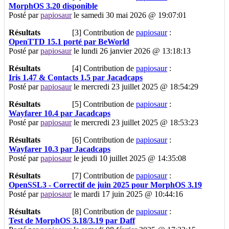
MorphOS 3.20 disponible
Posté par
papiosaur
le samedi 30 mai 2026 @ 19:07:01
Résultats
[3]
Contribution de
papiosaur
:
OpenTTD 15.1 porté par BeWorld
Posté par
papiosaur
le lundi 26 janvier 2026 @ 13:18:13
Résultats
[4]
Contribution de
papiosaur
:
Iris 1.47 & Contacts 1.5 par Jacadcaps
Posté par
papiosaur
le mercredi 23 juillet 2025 @ 18:54:29
Résultats
[5]
Contribution de
papiosaur
:
Wayfarer 10.4 par Jacadcaps
Posté par
papiosaur
le mercredi 23 juillet 2025 @ 18:53:23
Résultats
[6]
Contribution de
papiosaur
:
Wayfarer 10.3 par Jacadcaps
Posté par
papiosaur
le jeudi 10 juillet 2025 @ 14:35:08
Résultats
[7]
Contribution de
papiosaur
:
OpenSSL3 - Correctif de juin 2025 pour MorphOS 3.19
Posté par
papiosaur
le mardi 17 juin 2025 @ 10:44:16
Résultats
[8]
Contribution de
papiosaur
:
Test de MorphOS 3.18/3.19 par Daff