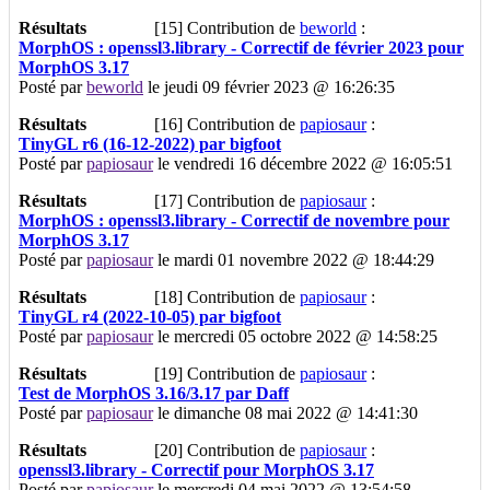
Résultats
[15]
Contribution de
beworld
:
MorphOS : openssl3.library - Correctif de février 2023 pour
MorphOS 3.17
Posté par
beworld
le jeudi 09 février 2023 @ 16:26:35
Résultats
[16]
Contribution de
papiosaur
:
TinyGL r6 (16-12-2022) par bigfoot
Posté par
papiosaur
le vendredi 16 décembre 2022 @ 16:05:51
Résultats
[17]
Contribution de
papiosaur
:
MorphOS : openssl3.library - Correctif de novembre pour
MorphOS 3.17
Posté par
papiosaur
le mardi 01 novembre 2022 @ 18:44:29
Résultats
[18]
Contribution de
papiosaur
:
TinyGL r4 (2022-10-05) par bigfoot
Posté par
papiosaur
le mercredi 05 octobre 2022 @ 14:58:25
Résultats
[19]
Contribution de
papiosaur
:
Test de MorphOS 3.16/3.17 par Daff
Posté par
papiosaur
le dimanche 08 mai 2022 @ 14:41:30
Résultats
[20]
Contribution de
papiosaur
:
openssl3.library - Correctif pour MorphOS 3.17
Posté par
papiosaur
le mercredi 04 mai 2022 @ 13:54:58