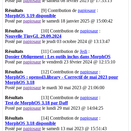
Posté par
papiosaur
le samedi 08 février 2025 @ 17:33:15
Résultats
[9]
Contribution de
papiosaur
:
MorphOS 3.19 disponible
Posté par
papiosaur
le samedi 18 janvier 2025 @ 15:00:42
Résultats
[10]
Contribution de
papiosaur
:
Nouvelle TinyGL 29.09.2024
Posté par
papiosaur
le jeudi 03 octobre 2024 @ 13:13:47
Résultats
[11]
Contribution de
Jedi
:
Dossier Obligement : Les outils inclus dans MorphOS
Posté par
papiosaur
le vendredi 23 février 2024 @ 12:15:10
Résultats
[12]
Contribution de
papiosaur
:
MorphOS : openssl3.library - Correctif de mai 2023 pour
MorphOS 3.18
Posté par
papiosaur
le mardi 30 mai 2023 @ 21:06:00
Résultats
[13]
Contribution de
papiosaur
:
Test de MorphOS 3.18 par Daff
Posté par
papiosaur
le lundi 29 mai 2023 @ 14:04:25
Résultats
[14]
Contribution de
papiosaur
:
MorphOS 3.18 disponible
Posté par
papiosaur
le samedi 13 mai 2023 @ 15:51:43