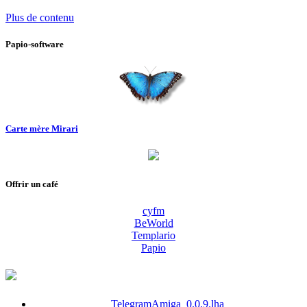
Plus de contenu
Papio-software
Carte mère Mirari
Offrir un café
cyfm
BeWorld
Templario
Papio
TelegramAmiga_0.0.9.lha