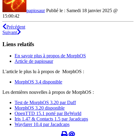
papiosaur
Publié le : Samedi 18 janvier 2025 @
15:00:42
Précédent
Suivant
Liens relatifs
En savoir plus à propos de MorphOS
Article de papiosaur
L'article le plus lu à propos de MorphOS :
MorphOS 3.4 disponible
Les dernières nouvelles à propos de MorphOS :
Test de MorphOS 3.20 par Daff
MorphOS 3.20 disponible
OpenTTD 15.1 porté par BeWorld
Iris 1.47 & Contacts 1.5 par Jacadcaps
Wayfarer 10.4 par Jacadcaps