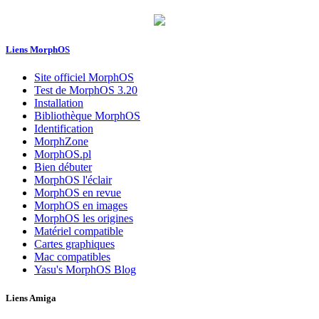
Liens MorphOS
Site officiel MorphOS
Test de MorphOS 3.20
Installation
Bibliothèque MorphOS
Identification
MorphZone
MorphOS.pl
Bien débuter
MorphOS l'éclair
MorphOS en revue
MorphOS en images
MorphOS les origines
Matériel compatible
Cartes graphiques
Mac compatibles
Yasu's MorphOS Blog
Liens Amiga