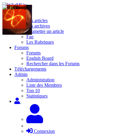
Site
Les articles
Les archives
Soumettre un article
Faq
Les Rubriques
Forums
Forums
English Board
Rechercher dans les Forums
Téléchargements
Admin
Administration
Liste des Membres
Top 10
Statistiques
Connexion