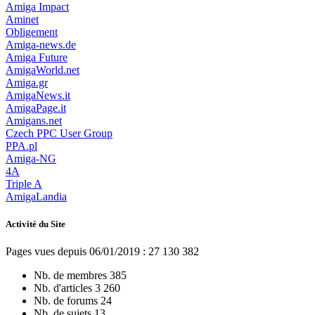
Amiga Impact
Aminet
Obligement
Amiga-news.de
Amiga Future
AmigaWorld.net
Amiga.gr
AmigaNews.it
AmigaPage.it
Amigans.net
Czech PPC User Group
PPA.pl
Amiga-NG
4A
Triple A
AmigaLandia
Activité du Site
Pages vues depuis 06/01/2019 : 27 130 382
Nb. de membres
385
Nb. d'articles
3 260
Nb. de forums
24
Nb. de sujets
13