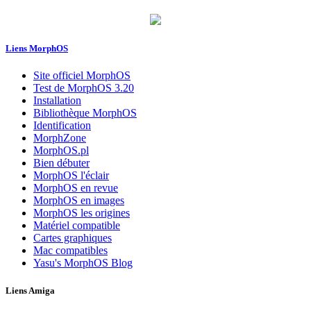
Liens MorphOS
Site officiel MorphOS
Test de MorphOS 3.20
Installation
Bibliothèque MorphOS
Identification
MorphZone
MorphOS.pl
Bien débuter
MorphOS l'éclair
MorphOS en revue
MorphOS en images
MorphOS les origines
Matériel compatible
Cartes graphiques
Mac compatibles
Yasu's MorphOS Blog
Liens Amiga