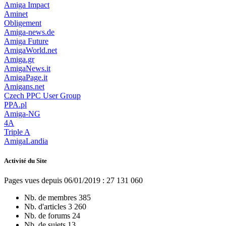
Amiga Impact
Aminet
Obligement
Amiga-news.de
Amiga Future
AmigaWorld.net
Amiga.gr
AmigaNews.it
AmigaPage.it
Amigans.net
Czech PPC User Group
PPA.pl
Amiga-NG
4A
Triple A
AmigaLandia
Activité du Site
Pages vues depuis 06/01/2019 : 27 131 060
Nb. de membres
385
Nb. d'articles
3 260
Nb. de forums
24
Nb. de sujets
13