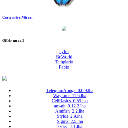
Carte mère Mirari
Offrir un café
cyfm
BeWorld
Templario
Papio
TelegramAmiga_0.0.9.lha
Wayfarer_11.6.lha
CellBasics_0.59.lha
am-git_0.12.2.lha
Amifish_2.2.lha
Stylos_2.9.lha
Sigma_2.5.lha
7zdec_1.1.lha