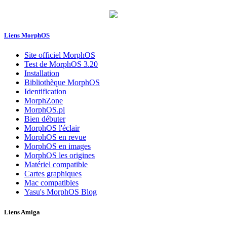
Liens MorphOS
Site officiel MorphOS
Test de MorphOS 3.20
Installation
Bibliothèque MorphOS
Identification
MorphZone
MorphOS.pl
Bien débuter
MorphOS l'éclair
MorphOS en revue
MorphOS en images
MorphOS les origines
Matériel compatible
Cartes graphiques
Mac compatibles
Yasu's MorphOS Blog
Liens Amiga