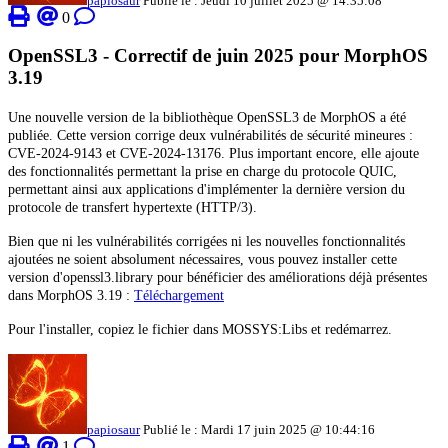
papiosaur
Publié le : Jeudi 10 juillet 2025 @ 14:35:08
0
OpenSSL3 - Correctif de juin 2025 pour MorphOS
3.19
Une nouvelle version de la bibliothèque OpenSSL3 de MorphOS a été
publiée. Cette version corrige deux vulnérabilités de sécurité mineures :
CVE-2024-9143 et CVE-2024-13176. Plus important encore, elle ajoute
des fonctionnalités permettant la prise en charge du protocole QUIC,
permettant ainsi aux applications d'implémenter la dernière version du
protocole de transfert hypertexte (HTTP/3).
Bien que ni les vulnérabilités corrigées ni les nouvelles fonctionnalités
ajoutées ne soient absolument nécessaires, vous pouvez installer cette
version d'openssl3.library pour bénéficier des améliorations déjà présentes
dans MorphOS 3.19 :
Téléchargement
Pour l'installer, copiez le fichier dans MOSSYS:Libs et redémarrez.
papiosaur
Publié le : Mardi 17 juin 2025 @ 10:44:16
1