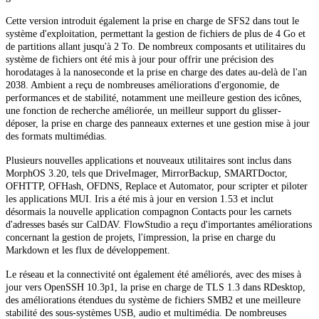
Cette version introduit également la prise en charge de SFS2 dans tout le
système d'exploitation, permettant la gestion de fichiers de plus de 4 Go et
de partitions allant jusqu'à 2 To. De nombreux composants et utilitaires du
système de fichiers ont été mis à jour pour offrir une précision des
horodatages à la nanoseconde et la prise en charge des dates au-delà de l'an
2038. Ambient a reçu de nombreuses améliorations d'ergonomie, de
performances et de stabilité, notamment une meilleure gestion des icônes,
une fonction de recherche améliorée, un meilleur support du glisser-
déposer, la prise en charge des panneaux externes et une gestion mise à jour
des formats multimédias.
Plusieurs nouvelles applications et nouveaux utilitaires sont inclus dans
MorphOS 3.20, tels que DriveImager, MirrorBackup, SMARTDoctor,
OFHTTP, OFHash, OFDNS, Replace et Automator, pour scripter et piloter
les applications MUI. Iris a été mis à jour en version 1.53 et inclut
désormais la nouvelle application compagnon Contacts pour les carnets
d'adresses basés sur CalDAV. FlowStudio a reçu d'importantes améliorations
concernant la gestion de projets, l'impression, la prise en charge du
Markdown et les flux de développement.
Le réseau et la connectivité ont également été améliorés, avec des mises à
jour vers OpenSSH 10.3p1, la prise en charge de TLS 1.3 dans RDesktop,
des améliorations étendues du système de fichiers SMB2 et une meilleure
stabilité des sous-systèmes USB, audio et multimédia. De nombreuses