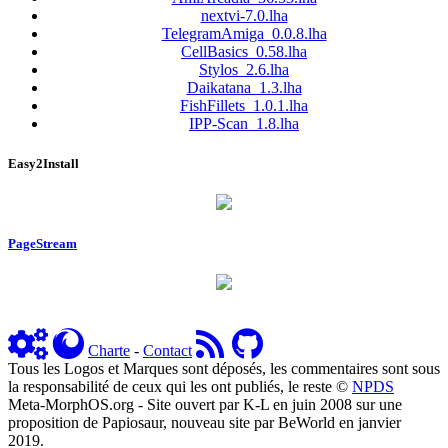
nextvi-7.0.lha
TelegramAmiga_0.0.8.lha
CellBasics_0.58.lha
Stylos_2.6.lha
Daikatana_1.3.lha
FishFillets_1.0.1.lha
IPP-Scan_1.8.lha
Easy2Install
PageStream
Charte
-
Contact
Tous les Logos et Marques sont déposés, les commentaires sont sous
la responsabilité de ceux qui les ont publiés, le reste ©
NPDS
Meta-MorphOS.org - Site ouvert par K-L en juin 2008 sur une
proposition de Papiosaur, nouveau site par BeWorld en janvier
2019.