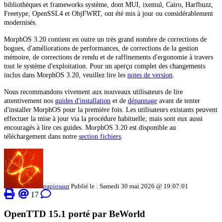
bibliothèques et frameworks système, dont MUI, ixemul, Cairo, Harfbuzz,
Freetype, OpenSSL4 et ObjFWRT, ont été mis à jour ou considérablement
modernisés.
MorphOS 3.20 contient en outre un très grand nombre de corrections de
bogues, d'améliorations de performances, de corrections de la gestion
mémoire, de corrections de rendu et de raffinements d'ergonomie à travers
tout le système d'exploitation. Pour un aperçu complet des changements
inclus dans MorphOS 3.20, veuillez lire les
notes de version
.
Nous recommandons vivement aux nouveaux utilisateurs de lire
attentivement nos
guides d'installation
et de
dépannage
avant de tenter
d'installer MorphOS pour la première fois. Les utilisateurs existants peuvent
effectuer la mise à jour via la procédure habituelle, mais sont eux aussi
encouragés à lire ces guides. MorphOS 3.20 est disponible au
téléchargement dans notre
section fichiers
.
papiosaur
Publié le : Samedi 30 mai 2026 @ 19:07:01
17
OpenTTD 15.1 porté par BeWorld