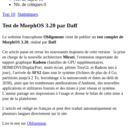
Nb. de critiques
0
Top 10
Statistiques
Test de MorphOS 3.20 par Daff
Le webzine francophone
Obligement
vient de publier un
test complet de
MorphOS 3.20
, réalisé par
Daff
.
Cet article passe en revue les nouveautés majeures de cette version : la prise
en charge de la nouvelle architecture
Mirari
, l'extension importante du
support graphique
Radeon
(familles de GPU supplémentaires,
HDMI/DVI/DisplayPort, multi-écran, pilotes TinyGL et Radeon mis à
jour), l'arrivée de
SFS2
dans tout le système (fichiers de plus de 4 Go,
partitions jusqu'à 2 To, horodatage à la nanoseconde et dates au-delà de
2038), ainsi que les nombreuses améliorations d'Ambient, des nouvelles
applications et utilitaires fournis et des mises à jour réseau et système.
L'auteur partage ses impressions à l'usage et dresse le bilan de cette mise à
jour de la plateforme.
L'article est rédigé en français et peut être traduit automatiquement en
plusieurs langues directement sur le site.
Lire le test sur
Obligement
.