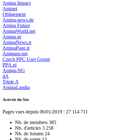
Amiga Impact
Aminet
Obligement
Amiga-news.de
Amiga Future
AmigaWorld.net
Amiga.gr
AmigaNews.it
AmigaPage.it
Amigans.net
Czech PPC User Group
PPA.pl
Amiga-NG
4A
Triple A
AmigaLandia
Activité du Site
Pages vues depuis 06/01/2019 : 27 114 711
Nb. de membres
385
Nb. d'articles
3 258
Nb. de forums
24
Nb. de sujets
13