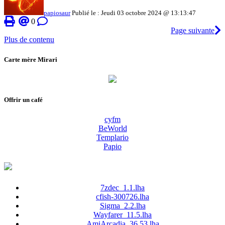
papiosaur
Publié le : Jeudi 03 octobre 2024 @ 13:13:47
0
Page suivante
Plus de contenu
Carte mère Mirari
Offrir un café
cyfm
BeWorld
Templario
Papio
7zdec_1.1.lha
cfish-300726.lha
Sigma_2.2.lha
Wayfarer_11.5.lha
AmiArcadia_36.53.lha