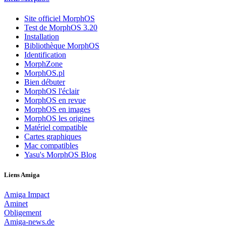
Site officiel MorphOS
Test de MorphOS 3.20
Installation
Bibliothèque MorphOS
Identification
MorphZone
MorphOS.pl
Bien débuter
MorphOS l'éclair
MorphOS en revue
MorphOS en images
MorphOS les origines
Matériel compatible
Cartes graphiques
Mac compatibles
Yasu's MorphOS Blog
Liens Amiga
Amiga Impact
Aminet
Obligement
Amiga-news.de