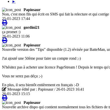
►
Papiosaur
Non, c'est mon fils qui écrit en SMS qui fait la relecture et qui corrige 
25-01-2023 17:44
gordini21
ça promet :)
26-01-2023 11:06
Papiosaur
Nouvelle version des "Tips" disponible (1.2) révisée par BatteMan, un
J'ai ajouté une 50ème pour faire un compte rond ;-)
N'hésitez pas à acheter une licence PageStream ! Depuis le temps qu'
Vous ne serez pas déçu ;-)
En plus, il sera bientôt entièrement en français :-D
Message édité par : Papiosaur / 26-01-2023 16:41
26-01-2023 15:15
Papiosaur
Nouvelle archive dispo qui contient normalement tous les fichiers de t