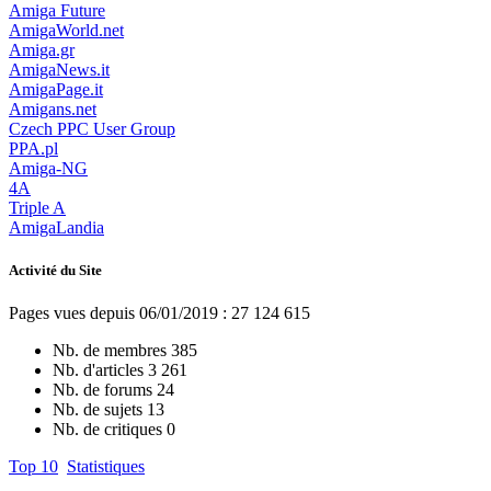
Amiga Future
AmigaWorld.net
Amiga.gr
AmigaNews.it
AmigaPage.it
Amigans.net
Czech PPC User Group
PPA.pl
Amiga-NG
4A
Triple A
AmigaLandia
Activité du Site
Pages vues depuis 06/01/2019 : 27 124 615
Nb. de membres
385
Nb. d'articles
3 261
Nb. de forums
24
Nb. de sujets
13
Nb. de critiques
0
Top 10
Statistiques