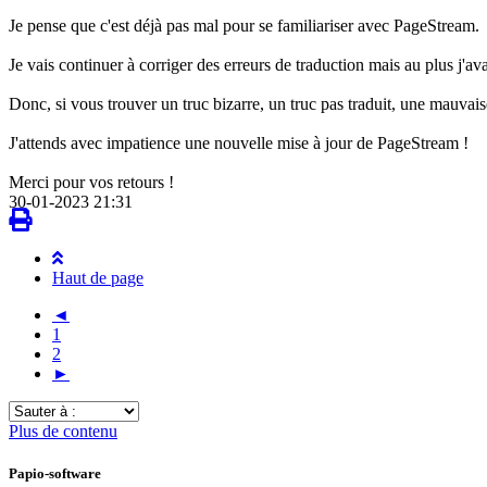
Je pense que c'est déjà pas mal pour se familiariser avec PageStream.
Je vais continuer à corriger des erreurs de traduction mais au plus j'avanc
Donc, si vous trouver un truc bizarre, un truc pas traduit, une mauvaise
J'attends avec impatience une nouvelle mise à jour de PageStream !
Merci pour vos retours !
30-01-2023 21:31
Haut de page
◄
1
2
►
Sauter
à
Plus de contenu
:
Papio-software