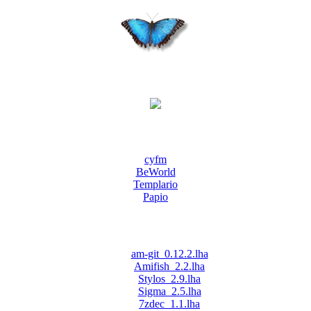
cyfm
BeWorld
Templario
Papio
am-git_0.12.2.lha
Amifish_2.2.lha
Stylos_2.9.lha
Sigma_2.5.lha
7zdec_1.1.lha