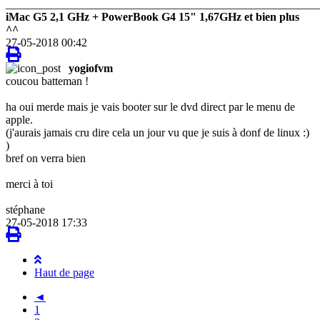
_______________________________________________________
iMac G5 2,1 GHz + PowerBook G4 15" 1,67GHz et bien plus
^^
27-05-2018 00:42
yogiofvm
coucou batteman !
ha oui merde mais je vais booter sur le dvd direct par le menu de
apple.
(j'aurais jamais cru dire cela un jour vu que je suis à donf de linux :)
)
bref on verra bien
merci à toi
stéphane
27-05-2018 17:33
Haut de page
◄
1