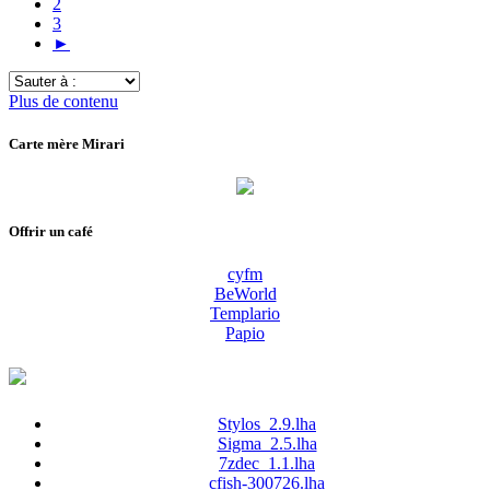
2
3
►
Sauter
à
Plus de contenu
:
Carte mère Mirari
Offrir un café
cyfm
BeWorld
Templario
Papio
Stylos_2.9.lha
Sigma_2.5.lha
7zdec_1.1.lha
cfish-300726.lha