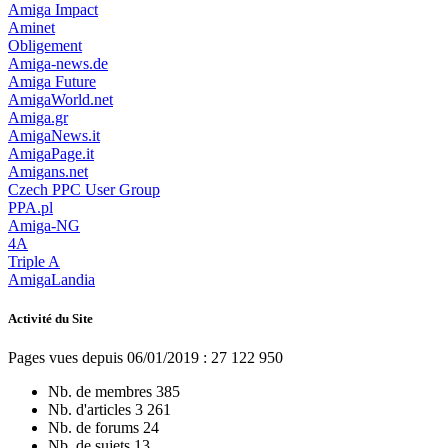
Amiga Impact
Aminet
Obligement
Amiga-news.de
Amiga Future
AmigaWorld.net
Amiga.gr
AmigaNews.it
AmigaPage.it
Amigans.net
Czech PPC User Group
PPA.pl
Amiga-NG
4A
Triple A
AmigaLandia
Activité du Site
Pages vues depuis 06/01/2019 : 27 122 950
Nb. de membres
385
Nb. d'articles
3 261
Nb. de forums
24
Nb. de sujets
13