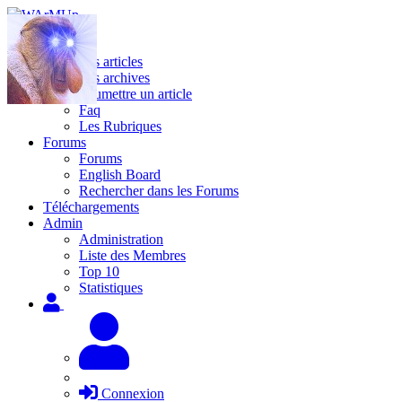
Site
Les articles
Les archives
Soumettre un article
Faq
Les Rubriques
Forums
Forums
English Board
Rechercher dans les Forums
Téléchargements
Admin
Administration
Liste des Membres
Top 10
Statistiques
Connexion