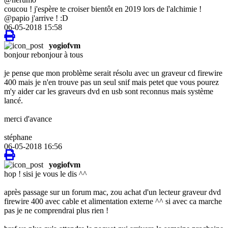
coucou ! j'espère te croiser bientôt en 2019 lors de l'alchimie !
@papio j'arrive ! :D
06-05-2018 15:58
yogiofvm
bonjour rebonjour à tous
je pense que mon problème serait résolu avec un graveur cd firewire
400 mais je n'en trouve pas un seul snif mais petet que vous pourez
m'y aider car les graveurs dvd en usb sont reconnus mais système
lancé.
merci d'avance
stéphane
06-05-2018 16:56
yogiofvm
hop ! sisi je vous le dis ^^
après passage sur un forum mac, zou achat d'un lecteur graveur dvd
firewire 400 avec cable et alimentation externe ^^ si avec ca marche
pas je ne comprendrai plus rien !