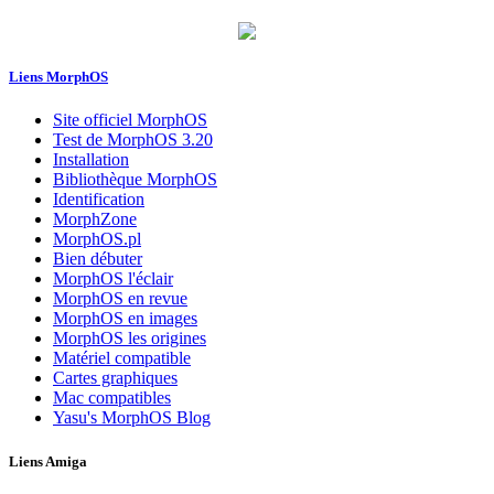
Liens MorphOS
Site officiel MorphOS
Test de MorphOS 3.20
Installation
Bibliothèque MorphOS
Identification
MorphZone
MorphOS.pl
Bien débuter
MorphOS l'éclair
MorphOS en revue
MorphOS en images
MorphOS les origines
Matériel compatible
Cartes graphiques
Mac compatibles
Yasu's MorphOS Blog
Liens Amiga