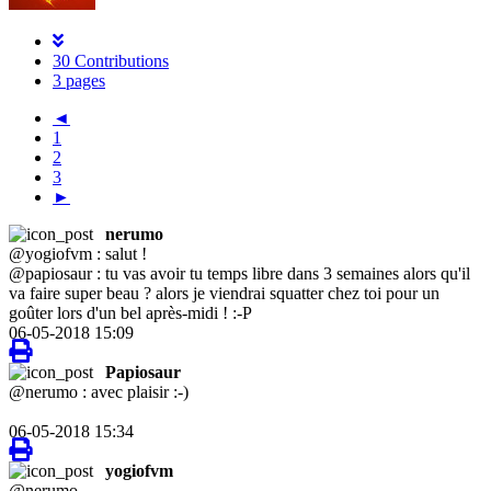
30 Contributions
3 pages
◄
1
2
3
►
nerumo
@yogiofvm : salut !
@papiosaur : tu vas avoir tu temps libre dans 3 semaines alors qu'il
va faire super beau ? alors je viendrai squatter chez toi pour un
goûter lors d'un bel après-midi ! :-P
06-05-2018 15:09
Papiosaur
@nerumo : avec plaisir :-)
06-05-2018 15:34
yogiofvm
@nerumo