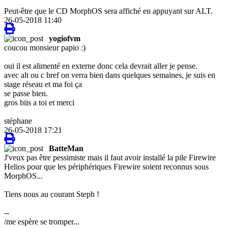
Peut-être que le CD MorphOS sera affiché en appuyant sur ALT.
26-05-2018 11:40
yogiofvm
coucou monsieur papio :)
oui il est alimenté en externe donc cela devrait aller je pense.
avec alt ou c bref on verra bien dans quelques semaines, je suis en
stage réseau et ma foi ça
se passe bien.
gros biis a toi et merci
stéphane
26-05-2018 17:21
BatteMan
J'veux pas être pessimiste mais il faut avoir installé la pile Firewire
Helios pour que les périphériques Firewire soient reconnus sous
MorphOS...
Tiens nous au courant Steph !
--
/me espère se tromper...