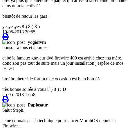
bref ya plus qu'a attendre le paquet qui arrivera la semaine prochaine
dans un relai colis ^^
bientôt de retour les gars !
yesyesyes 8-) 8-) 8-)
10-05-2018 20:55
yogiofvm
bonsoir à tous et à toutes
et bé le fameux graveur dvd firewire 400 est arrivé chez ma mère.
donc zou pas tout de suite mais un jour installation j'espère de mos
:=! :=!
bref bonheur ! le forum mac occasion est bien bon ^^
très bonne soirée à vous 8-) 8-) :-D
25-05-2018 17:58
Papiosaur
Salut Steph,
je ne connais pas la technique pour lancer MorphOS depuis le
Firewire...