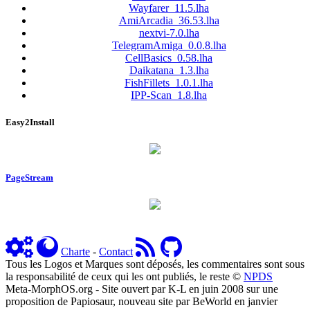
Wayfarer_11.5.lha
AmiArcadia_36.53.lha
nextvi-7.0.lha
TelegramAmiga_0.0.8.lha
CellBasics_0.58.lha
Daikatana_1.3.lha
FishFillets_1.0.1.lha
IPP-Scan_1.8.lha
Easy2Install
PageStream
Charte
-
Contact
Tous les Logos et Marques sont déposés, les commentaires sont sous
la responsabilité de ceux qui les ont publiés, le reste ©
NPDS
Meta-MorphOS.org - Site ouvert par K-L en juin 2008 sur une
proposition de Papiosaur, nouveau site par BeWorld en janvier