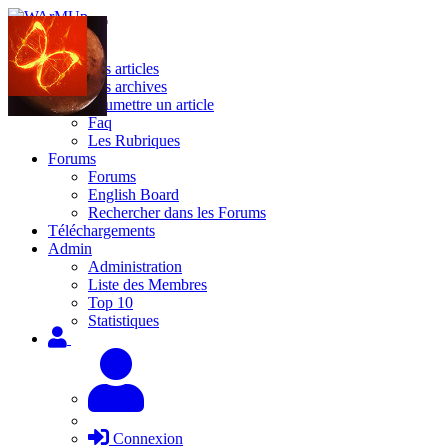
Site
Les articles
Les archives
Soumettre un article
Faq
Les Rubriques
Forums
Forums
English Board
Rechercher dans les Forums
Téléchargements
Admin
Administration
Liste des Membres
Top 10
Statistiques
Connexion