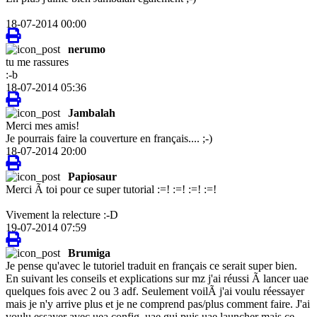
18-07-2014 00:00
nerumo
tu me rassures
:-b
18-07-2014 05:36
Jambalah
Merci mes amis!
Je pourrais faire la couverture en français.... ;-)
18-07-2014 20:00
Papiosaur
Merci Ã toi pour ce super tutorial :=! :=! :=! :=!
Vivement la relecture :-D
19-07-2014 07:59
Brumiga
Je pense qu'avec le tutoriel traduit en français ce serait super bien.
En suivant les conseils et explications sur mz j'ai réussi Ã lancer uae
quelques fois avec 2 ou 3 adf. Seulement voilÃ j'ai voulu réessayer
mais je n'y arrive plus et je ne comprend pas/plus comment faire. J'ai
voulu essayer avec uea config, uae gui puis uae launcher mais ce