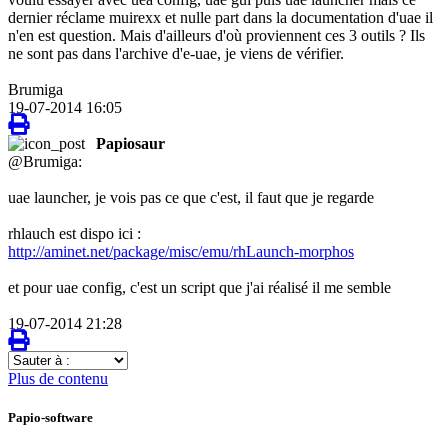
dernier réclame muirexx et nulle part dans la documentation d'uae il
n'en est question. Mais d'ailleurs d'où proviennent ces 3 outils ? Ils
ne sont pas dans l'archive d'e-uae, je viens de vérifier.
Brumiga
19-07-2014 16:05
Papiosaur
@Brumiga:
uae launcher, je vois pas ce que c'est, il faut que je regarde
rhlauch est dispo ici :
http://aminet.net/package/misc/emu/rhLaunch-morphos
et pour uae config, c'est un script que j'ai réalisé il me semble
19-07-2014 21:28
Sauter
à
Plus de contenu
:
Papio-software