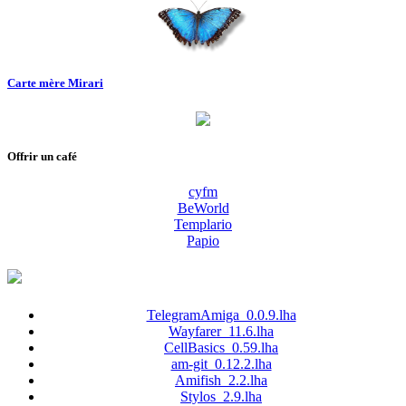
Carte mère Mirari
Offrir un café
cyfm
BeWorld
Templario
Papio
TelegramAmiga_0.0.9.lha
Wayfarer_11.6.lha
CellBasics_0.59.lha
am-git_0.12.2.lha
Amifish_2.2.lha
Stylos_2.9.lha