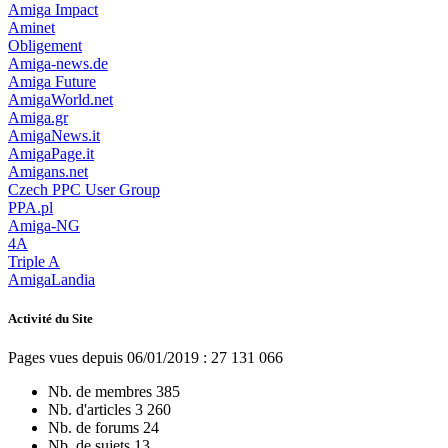
Amiga Impact
Aminet
Obligement
Amiga-news.de
Amiga Future
AmigaWorld.net
Amiga.gr
AmigaNews.it
AmigaPage.it
Amigans.net
Czech PPC User Group
PPA.pl
Amiga-NG
4A
Triple A
AmigaLandia
Activité du Site
Pages vues depuis 06/01/2019 : 27 131 066
Nb. de membres
385
Nb. d'articles
3 260
Nb. de forums
24
Nb. de sujets
13