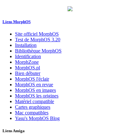
Liens MorphOS
Site officiel MorphOS
Test de MorphOS 3.20
Installation
Bibliothèque MorphOS
Identification
MorphZone
MorphOS.pl
Bien débuter
MorphOS l'éclair
MorphOS en revue
MorphOS en images
MorphOS les origines
Matériel compatible
Cartes graphiques
Mac compatibles
Yasu's MorphOS Blog
Liens Amiga