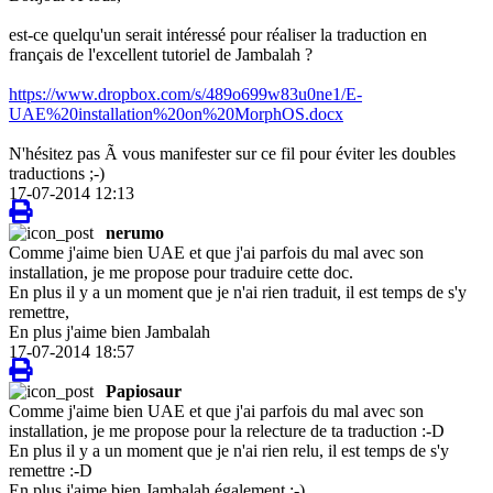
est-ce quelqu'un serait intéressé pour réaliser la traduction en
français de l'excellent tutoriel de Jambalah ?
https://www.dropbox.com/s/489o699w83u0ne1/E-
UAE%20installation%20on%20MorphOS.docx
N'hésitez pas Ã vous manifester sur ce fil pour éviter les doubles
traductions ;-)
17-07-2014 12:13
nerumo
Comme j'aime bien UAE et que j'ai parfois du mal avec son
installation, je me propose pour traduire cette doc.
En plus il y a un moment que je n'ai rien traduit, il est temps de s'y
remettre,
En plus j'aime bien Jambalah
17-07-2014 18:57
Papiosaur
Comme j'aime bien UAE et que j'ai parfois du mal avec son
installation, je me propose pour la relecture de ta traduction :-D
En plus il y a un moment que je n'ai rien relu, il est temps de s'y
remettre :-D
En plus j'aime bien Jambalah également ;-)