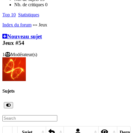
Nb. de critiques
0
Top 10
Statistiques
Index du forum
»» Jeux
Nouveau sujet
Jeux
#54
1
Modérateur(s)
Sujets
Sujet
Derniè