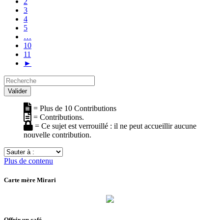
2
3
4
5
…
10
11
►
Recherche
Valider
= Plus de 10 Contributions
= Contributions.
= Ce sujet est verrouillé : il ne peut accueillir aucune
nouvelle contribution.
Sauter
à
Plus de contenu
:
Carte mère Mirari
Offrir un café