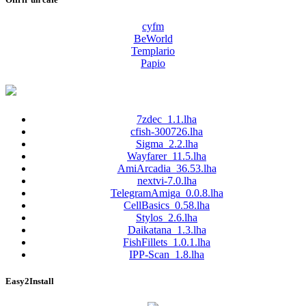
cyfm
BeWorld
Templario
Papio
7zdec_1.1.lha
cfish-300726.lha
Sigma_2.2.lha
Wayfarer_11.5.lha
AmiArcadia_36.53.lha
nextvi-7.0.lha
TelegramAmiga_0.0.8.lha
CellBasics_0.58.lha
Stylos_2.6.lha
Daikatana_1.3.lha
FishFillets_1.0.1.lha
IPP-Scan_1.8.lha
Easy2Install