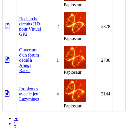
Papiosaur
Recherche
circuits HD
2
2378
pour Virtual
GP2
Papiosaur
Ouverture
d'un forum
dédié à
1
2730
Amiga
Racer
Papiosaur
Problèmes
avec le jeu
4
3144
Lazymines
Papiosaur
◄
1