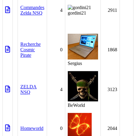
Commandes
4
2911
Zelda NSQ
gordini21
Recherche
Cosmic
0
1868
Pirate
Sergius
ZELDA
4
3123
NSQ
BeWorld
Homeworld
0
2044