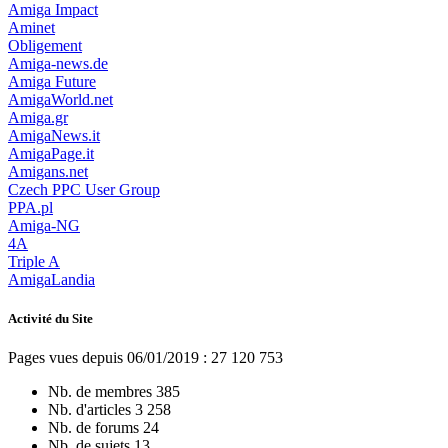
Amiga Impact
Aminet
Obligement
Amiga-news.de
Amiga Future
AmigaWorld.net
Amiga.gr
AmigaNews.it
AmigaPage.it
Amigans.net
Czech PPC User Group
PPA.pl
Amiga-NG
4A
Triple A
AmigaLandia
Activité du Site
Pages vues depuis 06/01/2019 : 27 120 753
Nb. de membres
385
Nb. d'articles
3 258
Nb. de forums
24
Nb. de sujets
13