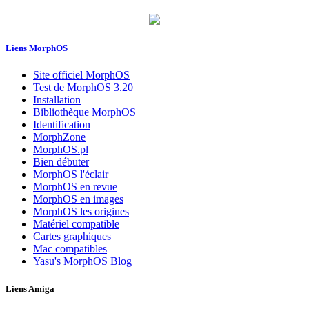
Liens MorphOS
Site officiel MorphOS
Test de MorphOS 3.20
Installation
Bibliothèque MorphOS
Identification
MorphZone
MorphOS.pl
Bien débuter
MorphOS l'éclair
MorphOS en revue
MorphOS en images
MorphOS les origines
Matériel compatible
Cartes graphiques
Mac compatibles
Yasu's MorphOS Blog
Liens Amiga