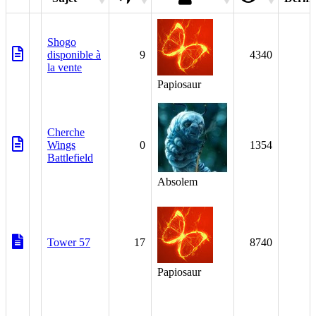
Shogo
disponible à
9
4340
la vente
Papiosaur
Cherche
Wings
0
1354
Battlefield
Absolem
Tower 57
17
8740
Papiosaur