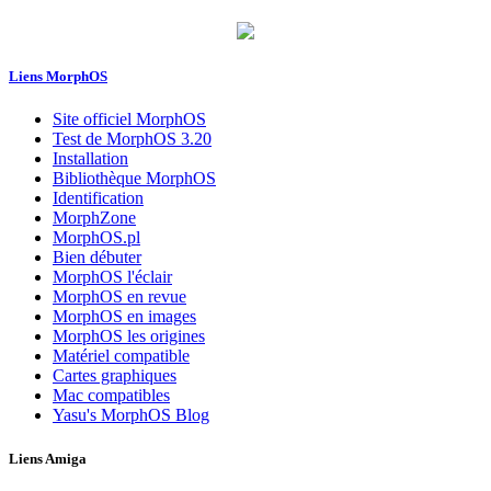
Liens MorphOS
Site officiel MorphOS
Test de MorphOS 3.20
Installation
Bibliothèque MorphOS
Identification
MorphZone
MorphOS.pl
Bien débuter
MorphOS l'éclair
MorphOS en revue
MorphOS en images
MorphOS les origines
Matériel compatible
Cartes graphiques
Mac compatibles
Yasu's MorphOS Blog
Liens Amiga