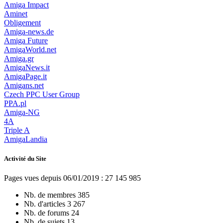
Amiga Impact
Aminet
Obligement
Amiga-news.de
Amiga Future
AmigaWorld.net
Amiga.gr
AmigaNews.it
AmigaPage.it
Amigans.net
Czech PPC User Group
PPA.pl
Amiga-NG
4A
Triple A
AmigaLandia
Activité du Site
Pages vues depuis 06/01/2019 : 27 145 985
Nb. de membres
385
Nb. d'articles
3 267
Nb. de forums
24
Nb. de sujets
13