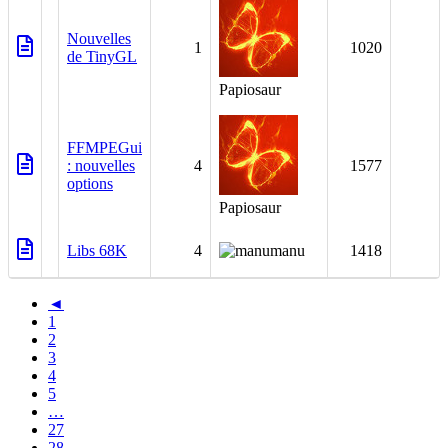
Nouvelles
1
1020
de TinyGL
Papiosaur
FFMPEGui
: nouvelles
4
1577
options
Papiosaur
Libs 68K
4
manu
1418
◄
1
2
3
4
5
…
27
28