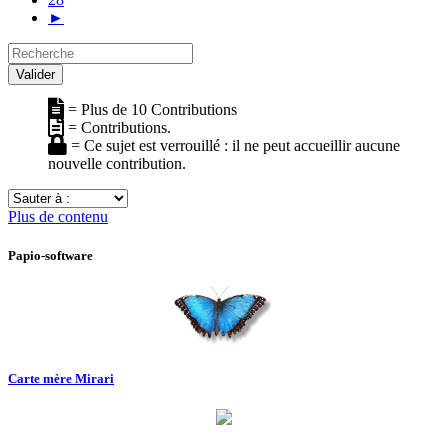
►
Recherche
Valider
= Plus de 10 Contributions
= Contributions.
= Ce sujet est verrouillé : il ne peut accueillir aucune
nouvelle contribution.
Sauter
à
Plus de contenu
:
Papio-software
Carte mère Mirari