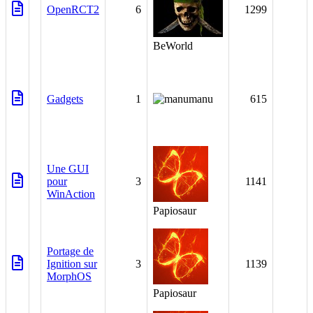
OpenRCT2
6
1299
BeWorld
Gadgets
1
manu
615
Une GUI
pour
3
1141
WinAction
Papiosaur
Portage de
Ignition sur
3
1139
MorphOS
Papiosaur