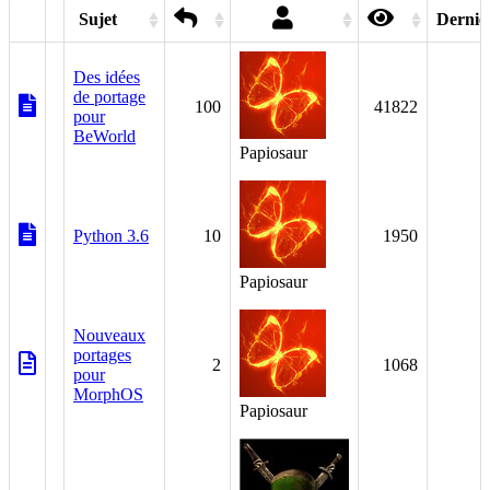
Sujet
Dernièr
Des idées
de portage
100
41822
pour
BeWorld
Papiosaur
Python 3.6
10
1950
Papiosaur
Nouveaux
portages
2
1068
pour
MorphOS
Papiosaur