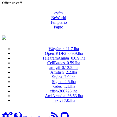
Offrir un café
cyfm
BeWorld
Templario
Papio
Wayfarer_11.7.lha
OpenJKDF2_0.9.9.lha
TelegramAmiga_0.0.9.lha
CellBasics_0.59.lha
am-git_0.12.2.lha
Amifish_2.2.lha
Stylos_2.9.lha
Sigma_2.5.lha
7zdec_1.1.lha
cfish-300726.lha
AmiArcadia_36.53.lha
nextvi-7.0.lha