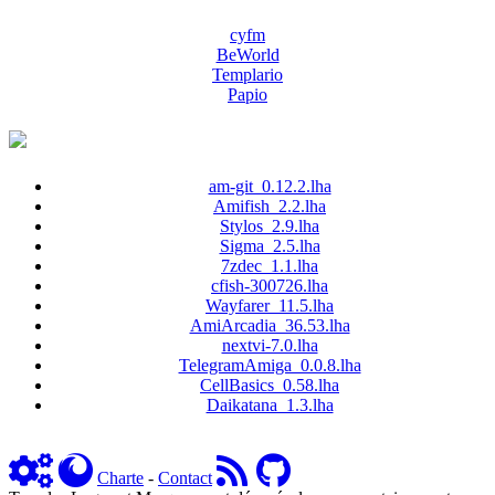
cyfm
BeWorld
Templario
Papio
am-git_0.12.2.lha
Amifish_2.2.lha
Stylos_2.9.lha
Sigma_2.5.lha
7zdec_1.1.lha
cfish-300726.lha
Wayfarer_11.5.lha
AmiArcadia_36.53.lha
nextvi-7.0.lha
TelegramAmiga_0.0.8.lha
CellBasics_0.58.lha
Daikatana_1.3.lha
Charte
-
Contact