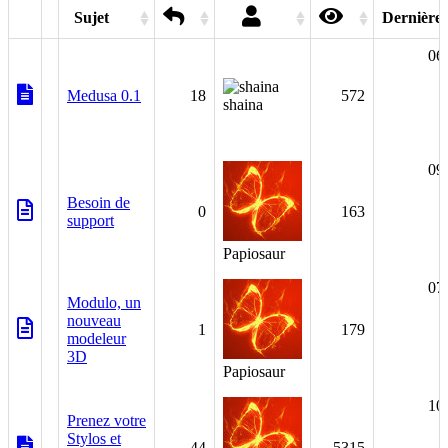
Sujet
Dernières
06
Medusa 0.1
18
572
shaina
09
Besoin de
0
163
support
Papiosaur
07
Modulo, un
nouveau
1
179
modeleur
3D
Papiosaur
10
Prenez votre
Stylos et
44
5315