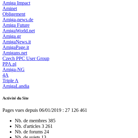
Amiga Impact
Aminet
Obligement
Amiga-news.de
Amiga Future
AmigaWorld.net
Amiga.gr
AmigaNews.it
AmigaPage.it
Amigans.net
Czech PPC User Group
PPA.pl
Amiga-NG
4A
Triple A
AmigaLandia
Activité du Site
Pages vues depuis 06/01/2019 : 27 126 461
Nb. de membres
385
Nb. d'articles
3 261
Nb. de forums
24
Nb. de sujets
13