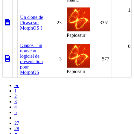
13
Un clone de
Picasa sur
23
3351
MorphOS ?
Papiosaur
Diapos - un
05
nouveau
logiciel de
3
577
présentation
pour
Papiosaur
MorphOS
◄
1
2
3
4
5
…
27
28
►