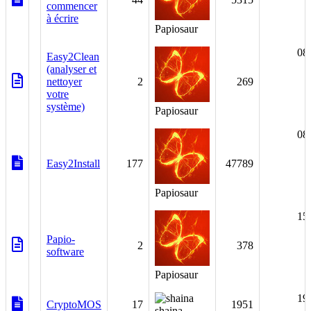
commencer
à écrire
Papiosaur
08
Easy2Clean
(analyser et
nettoyer
2
269
votre
système)
Papiosaur
08
Easy2Install
177
47789
Papiosaur
15
Papio-
2
378
software
Papiosaur
19
CryptoMOS
17
1951
shaina