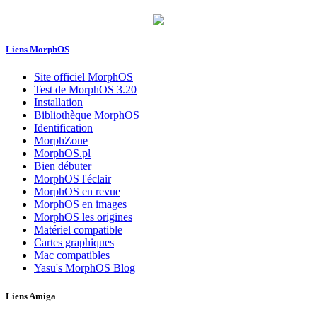
Liens MorphOS
Site officiel MorphOS
Test de MorphOS 3.20
Installation
Bibliothèque MorphOS
Identification
MorphZone
MorphOS.pl
Bien débuter
MorphOS l'éclair
MorphOS en revue
MorphOS en images
MorphOS les origines
Matériel compatible
Cartes graphiques
Mac compatibles
Yasu's MorphOS Blog
Liens Amiga