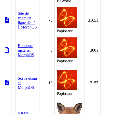
BeWorld
Site de
vente en
75
31651
ligne dédié
à MorphOS
Papiosaur
Boutique
matériel
3
3001
MorphOS
Papiosaur
Sortie écran
et
13
7157
MorphOS
Papiosaur
[DON]