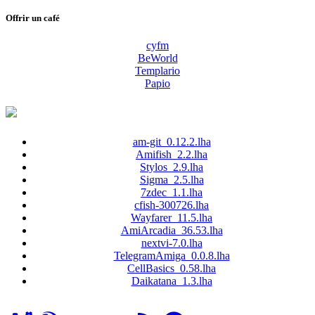
Offrir un café
cyfm
BeWorld
Templario
Papio
am-git_0.12.2.lha
Amifish_2.2.lha
Stylos_2.9.lha
Sigma_2.5.lha
7zdec_1.1.lha
cfish-300726.lha
Wayfarer_11.5.lha
AmiArcadia_36.53.lha
nextvi-7.0.lha
TelegramAmiga_0.0.8.lha
CellBasics_0.58.lha
Daikatana_1.3.lha