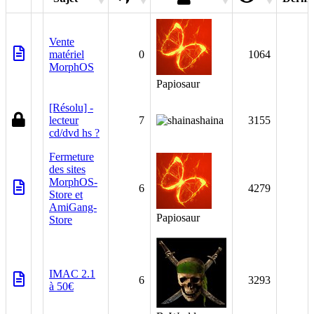
Vente
matériel
0
1064
MorphOS
Papiosaur
[Résolu] -
lecteur
7
shaina
3155
cd/dvd hs ?
Fermeture
des sites
MorphOS-
6
4279
Store et
AmiGang-
Papiosaur
Store
IMAC 2.1
6
3293
à 50€