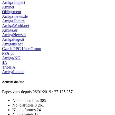
Amiga Impact
Aminet
Obligement
Amiga-news.de
Amiga Future
AmigaWorld.net
Amiga.gr
AmigaNews.it
AmigaPage.it
Amigans.net
Czech PPC User Group
PPA.pl
Amiga-NG
4A
Triple A
AmigaLandia
Activité du Site
Pages vues depuis 06/01/2019 : 27 125 257
Nb. de membres
385
Nb. d'articles
3 261
Nb. de forums
24
Nb. de sujets
13