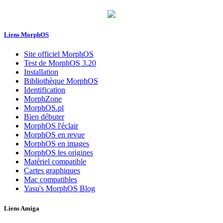
Liens MorphOS
Site officiel MorphOS
Test de MorphOS 3.20
Installation
Bibliothèque MorphOS
Identification
MorphZone
MorphOS.pl
Bien débuter
MorphOS l'éclair
MorphOS en revue
MorphOS en images
MorphOS les origines
Matériel compatible
Cartes graphiques
Mac compatibles
Yasu's MorphOS Blog
Liens Amiga