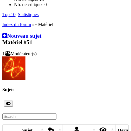
Nb. de critiques
0
Top 10
Statistiques
Index du forum
»» Matériel
Nouveau sujet
Matériel
#51
1
Modérateur(s)
Sujets
Sujet
Derniè