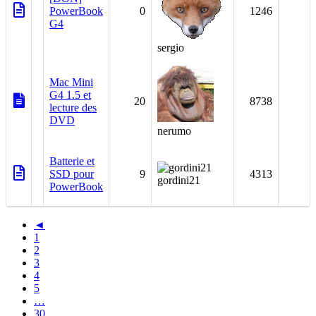
PowerBook
0
1246
G4
sergio
Mac Mini
G4 1.5 et
20
8738
lecture des
DVD
nerumo
Batterie et
SSD pour
9
4313
gordini21
PowerBook
◄
1
2
3
4
5
…
30