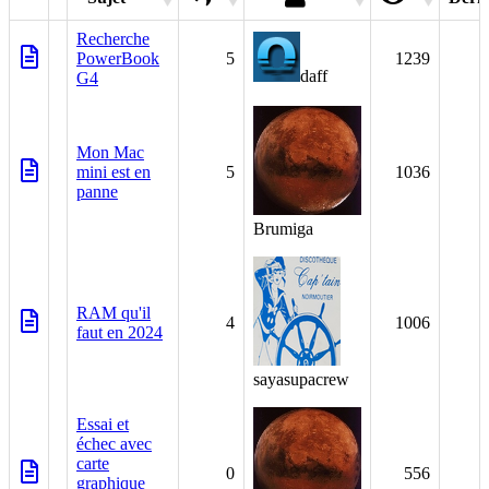
Recherche
PowerBook
5
1239
daff
G4
Mon Mac
mini est en
5
1036
panne
Brumiga
RAM qu'il
4
1006
faut en 2024
sayasupacrew
Essai et
échec avec
carte
0
556
graphique