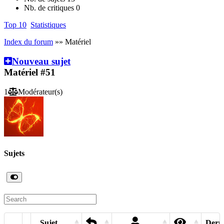
Nb. de critiques
0
Top 10
Statistiques
Index du forum
»» Matériel
Nouveau sujet
Matériel
#51
1
Modérateur(s)
Sujets
Sujet
Derni