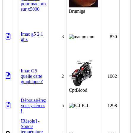
pour mac pro
sur x5000
Brumiga
Imac g5 2,1
3
manu
830
ghz
Imac G5
quelle carte
2
1062
graphique ?
CptBlood
Dépoussiérez
vos systèmes
5
K-L
1298
!
[Résolu] -
Soucis
température