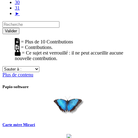
30
31
►
Recherche
Valider
= Plus de 10 Contributions
= Contributions.
= Ce sujet est verrouillé : il ne peut accueillir aucune
nouvelle contribution.
Sauter
à
Plus de contenu
:
Papio-software
Carte mère Mirari