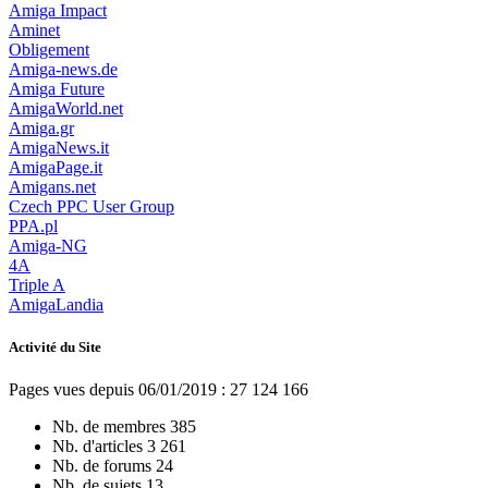
Amiga Impact
Aminet
Obligement
Amiga-news.de
Amiga Future
AmigaWorld.net
Amiga.gr
AmigaNews.it
AmigaPage.it
Amigans.net
Czech PPC User Group
PPA.pl
Amiga-NG
4A
Triple A
AmigaLandia
Activité du Site
Pages vues depuis 06/01/2019 : 27 124 166
Nb. de membres
385
Nb. d'articles
3 261
Nb. de forums
24
Nb. de sujets
13