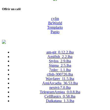
Offrir un café
cyfm
BeWorld
Templario
Papio
am-git_0.12.2.lha
Amifish_2.2.lha
Stylos_2.9.lha
Sigma_2.5.lha
7zdec_1.1.lha
cfish-300726.lha
Wayfarer_11.5.lha
AmiArcadia_36.53.lha
nextvi-7.0.lha
TelegramAmiga_0.0.8.lha
CellBasics_0.58.lha
Daikatana_1.3.lha