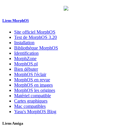
Liens MorphOS
Site officiel MorphOS
Test de MorphOS 3.20
Installation
Bibliothèque MorphOS
Identification
MorphZone
MorphOS.pl
Bien débuter
MorphOS l'éclair
MorphOS en revue
MorphOS en images
MorphOS les origines
Matériel compatible
Cartes graphiques
Mac compatibles
Yasu's MorphOS Blog
Liens Amiga