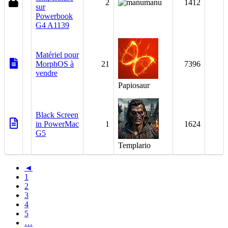
2
manu
1412
sur
Powerbook
G4 A1139
Matériel pour
MorphOS à
21
7396
vendre
Papiosaur
Black Screen
in PowerMac
1
1624
G5
Templario
◄
1
2
3
4
5
…