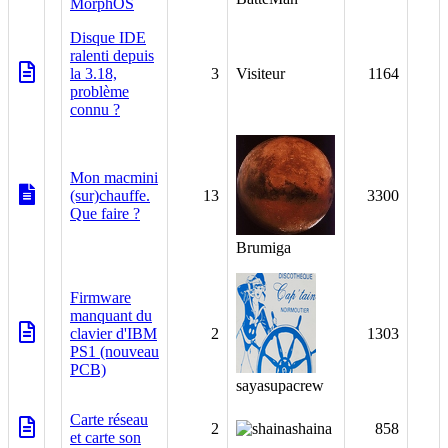
MorphOS
Disque IDE
ralenti depuis
la 3.18,
3
Visiteur
1164
problème
connu ?
Mon macmini
(sur)chauffe.
13
3300
Que faire ?
Brumiga
Firmware
manquant du
clavier d'IBM
2
1303
PS1 (nouveau
PCB)
sayasupacrew
Carte réseau
2
shaina
858
et carte son