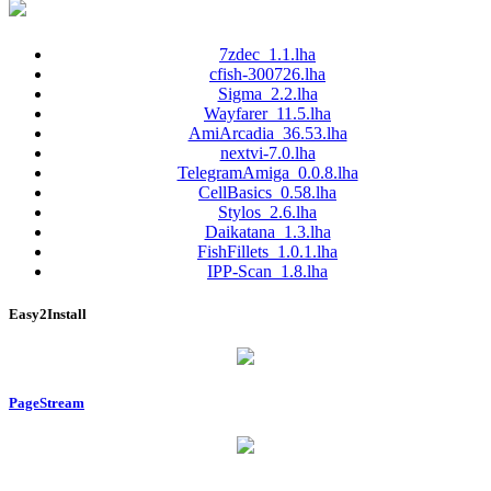
7zdec_1.1.lha
cfish-300726.lha
Sigma_2.2.lha
Wayfarer_11.5.lha
AmiArcadia_36.53.lha
nextvi-7.0.lha
TelegramAmiga_0.0.8.lha
CellBasics_0.58.lha
Stylos_2.6.lha
Daikatana_1.3.lha
FishFillets_1.0.1.lha
IPP-Scan_1.8.lha
Easy2Install
PageStream