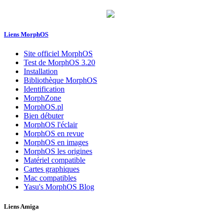
Liens MorphOS
Site officiel MorphOS
Test de MorphOS 3.20
Installation
Bibliothèque MorphOS
Identification
MorphZone
MorphOS.pl
Bien débuter
MorphOS l'éclair
MorphOS en revue
MorphOS en images
MorphOS les origines
Matériel compatible
Cartes graphiques
Mac compatibles
Yasu's MorphOS Blog
Liens Amiga