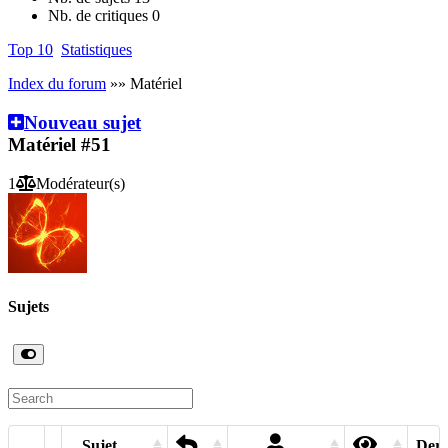
Nb. de critiques
0
Top 10
Statistiques
Index du forum
»» Matériel
Nouveau sujet
Matériel
#51
1
Modérateur(s)
Sujets
Sujet
Dern