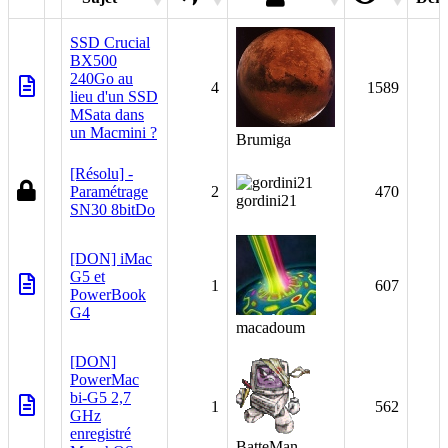
SSD Crucial
BX500
240Go au
4
1589
lieu d'un SSD
MSata dans
un Macmini ?
Brumiga
[Résolu] -
Paramétrage
2
470
gordini21
SN30 8bitDo
[DON] iMac
G5 et
1
607
PowerBook
G4
macadoum
[DON]
PowerMac
bi-G5 2,7
1
562
GHz
enregistré
BatteMan