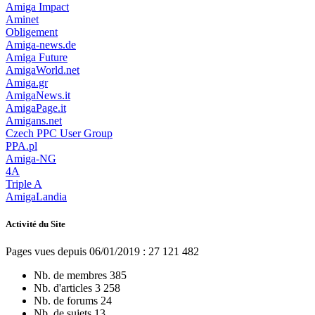
Amiga Impact
Aminet
Obligement
Amiga-news.de
Amiga Future
AmigaWorld.net
Amiga.gr
AmigaNews.it
AmigaPage.it
Amigans.net
Czech PPC User Group
PPA.pl
Amiga-NG
4A
Triple A
AmigaLandia
Activité du Site
Pages vues depuis 06/01/2019 : 27 121 482
Nb. de membres
385
Nb. d'articles
3 258
Nb. de forums
24
Nb. de sujets
13