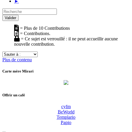
►
Recherche
Valider
= Plus de 10 Contributions
= Contributions.
= Ce sujet est verrouillé : il ne peut accueillir aucune
nouvelle contribution.
Sauter
à
Plus de contenu
:
Carte mère Mirari
Offrir un café
cyfm
BeWorld
Templario
Papio