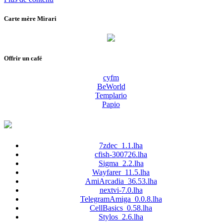
Carte mère Mirari
Offrir un café
cyfm
BeWorld
Templario
Papio
7zdec_1.1.lha
cfish-300726.lha
Sigma_2.2.lha
Wayfarer_11.5.lha
AmiArcadia_36.53.lha
nextvi-7.0.lha
TelegramAmiga_0.0.8.lha
CellBasics_0.58.lha
Stylos_2.6.lha