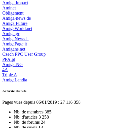
Amiga Impact
Aminet
Obligement
Amiga-news.de
Amiga Future
AmigaWorld.net
Amiga.gr
AmigaNews.it
AmigaPage.it
Amigans.net
Czech PPC User Group
PPA.pl
Amiga-NG
4A
Triple A
AmigaLandia
Activité du Site
Pages vues depuis 06/01/2019 : 27 116 358
Nb. de membres
385
Nb. d'articles
3 258
Nb. de forums
24
Nb. de sujets
13