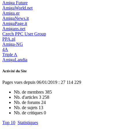
Amiga Future
AmigaWorld.net
Amiga.gr
AmigaNews.it
AmigaPage.it
Amigans.net
Czech PPC User Group
PPA.pl
Amiga-NG
4A
Triple A
AmigaLandia
Activité du Site
Pages vues depuis 06/01/2019 : 27 114 229
Nb. de membres
385
Nb. d'articles
3 258
Nb. de forums
24
Nb. de sujets
13
Nb. de critiques
0
Top 10
Statistiques