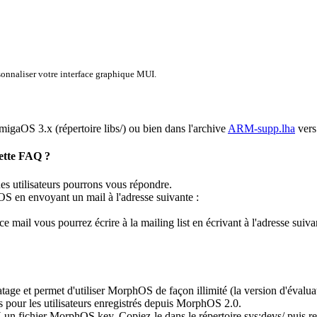
sonnaliser votre interface graphique MUI.
'AmigaOS 3.x (répertoire libs/) ou bien dans l'archive
ARM-supp.lha
vers
cette FAQ ?
 utilisateurs pourrons vous répondre.
OS en envoyant un mail à l'adresse suivante :
 mail vous pourrez écrire à la mailing list en écrivant à l'adresse suiva
atage et permet d'utiliser MorphOS de façon illimité (la version d'évalua
tes pour les utilisateurs enregistrés depuis MorphOS 2.0.
 un fichier MorphOS.key. Copiez-le dans le répertoire sys:devs/ puis red