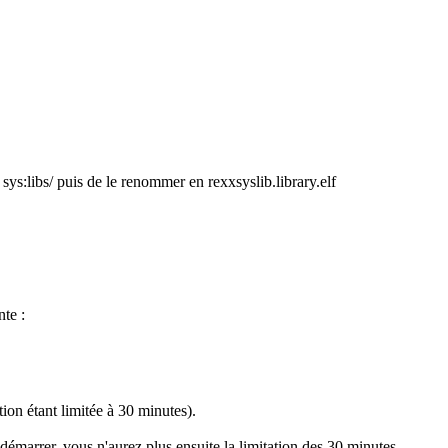
 sys:libs/ puis de le renommer
en rexxsyslib.library.elf
nte :
tion étant limitée à 30 minutes).
émarrer, vous n'aurez plus ensuite la limitation des 30 minutes.