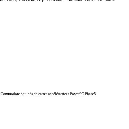
z Commodore
équipés de
cartes accélératrices
PowerPC
Phase5
.