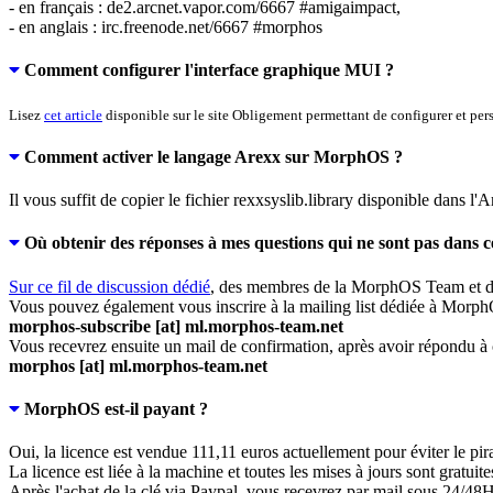
- en français : de2.arcnet.vapor.com/6667 #amigaimpact,
- en anglais : irc.freenode.net/6667 #morphos
Comment configurer l'interface graphique MUI ?
Lisez
cet article
disponible sur le site Obligement permettant de configurer et per
Comment activer le langage Arexx sur MorphOS ?
Il vous suffit de copier le fichier rexxsyslib.library disponible dans l
Où obtenir des réponses à mes questions qui ne sont pas dans 
Sur ce fil de discussion dédié
, des membres de la MorphOS Team et des
Vous pouvez également vous inscrire à la mailing list dédiée à Morph
morphos-subscribe [at] ml.morphos-team.net
Vous recevrez ensuite un mail de confirmation, après avoir répondu à ce
morphos [at] ml.morphos-team.net
MorphOS est-il payant ?
Oui, la licence est vendue 111,11 euros actuellement pour éviter le pir
La licence est liée à la machine et toutes les mises à jours sont gratui
Après l'achat de la clé via Paypal, vous recevrez par mail sous 24/48H