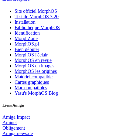
Site officiel MorphOS
Test de MorphOS 3.20
Installation
Bibliothèque MorphOS
Identification
MorphZone
MorphOS.pl
Bien débuter
MorphOS l'éclair
MorphOS en revue
MorphOS en images
MorphOS les origines
Matériel compatible
Cartes graphiques
Mac compatibles
Yasu's MorphOS Blog
Liens Amiga
Amiga Impact
Aminet
Obligement
Amiga-news.de