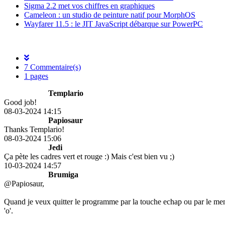
Sigma 2.2 met vos chiffres en graphiques
Cameleon : un studio de peinture natif pour MorphOS
Wayfarer 11.5 : le JIT JavaScript débarque sur PowerPC
7 Commentaire(s)
1 pages
Templario
Good job!
08-03-2024 14:15
Papiosaur
Thanks Templario!
08-03-2024 15:06
Jedi
Ça pète les cadres vert et rouge :) Mais c'est bien vu ;)
10-03-2024 14:57
Brumiga
@Papiosaur,
Quand je veux quitter le programme par la touche echap ou par le menu 
'o'.