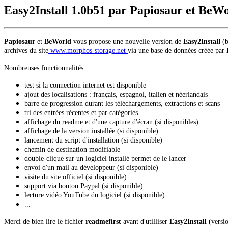
Easy2Install 1.0b51 par Papiosaur et Be
Papiosaur
et
BeWorld
vous propose une nouvelle version de
Easy2Install
(
archives du site
www.morphos-storage.net
via une base de données créée par
Nombreuses fonctionnalités :
test si la connection internet est disponible
ajout des localisations : français, espagnol, italien et néerlandais
barre de progression durant les téléchargements, extractions et scans
tri des entrées récentes et par catégories
affichage du readme et d'une capture d'écran (si disponibles)
affichage de la version installée (si disponible)
lancement du script d'installation (si disponible)
chemin de destination modifiable
double-clique sur un logiciel installé permet de le lancer
envoi d'un mail au développeur (si disponible)
visite du site officiel (si disponible)
support via bouton Paypal (si disponible)
lecture vidéo YouTube du logiciel (si disponible)
...
Merci de bien lire le fichier
readmefirst
avant d'utilliser
Easy2Install
(versio