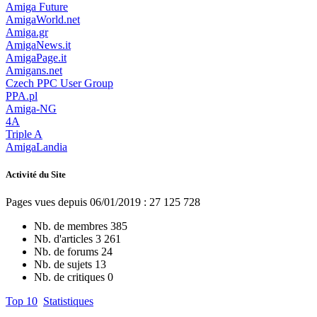
Amiga Future
AmigaWorld.net
Amiga.gr
AmigaNews.it
AmigaPage.it
Amigans.net
Czech PPC User Group
PPA.pl
Amiga-NG
4A
Triple A
AmigaLandia
Activité du Site
Pages vues depuis 06/01/2019 : 27 125 728
Nb. de membres
385
Nb. d'articles
3 261
Nb. de forums
24
Nb. de sujets
13
Nb. de critiques
0
Top 10
Statistiques