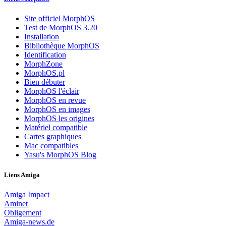
Site officiel MorphOS
Test de MorphOS 3.20
Installation
Bibliothèque MorphOS
Identification
MorphZone
MorphOS.pl
Bien débuter
MorphOS l'éclair
MorphOS en revue
MorphOS en images
MorphOS les origines
Matériel compatible
Cartes graphiques
Mac compatibles
Yasu's MorphOS Blog
Liens Amiga
Amiga Impact
Aminet
Obligement
Amiga-news.de