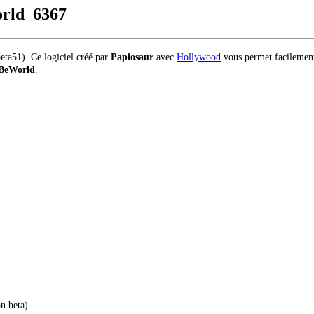
World
6367
beta51). Ce logiciel créé par
Papiosaur
avec
Hollywood
vous permet facilement d
BeWorld
.
n beta).