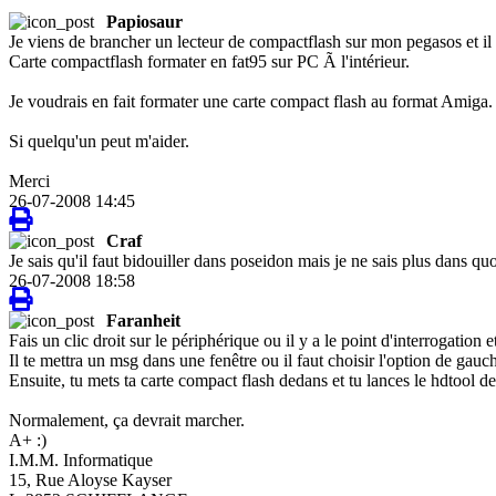
Papiosaur
Je viens de brancher un lecteur de compactflash sur mon pegasos et il
Carte compactflash formater en fat95 sur PC Ã l'intérieur.
Je voudrais en fait formater une carte compact flash au format Amiga.
Si quelqu'un peut m'aider.
Merci
26-07-2008 14:45
Craf
Je sais qu'il faut bidouiller dans poseidon mais je ne sais plus dans 
26-07-2008 18:58
Faranheit
Fais un clic droit sur le périphérique ou il y a le point d'interrogation 
Il te mettra un msg dans une fenêtre ou il faut choisir l'option de gauc
Ensuite, tu mets ta carte compact flash dedans et tu lances le hdtool de
Normalement, ça devrait marcher.
A+ :)
I.M.M. Informatique
15, Rue Aloyse Kayser