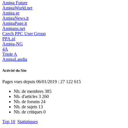
Amiga Future
AmigaWorld.net
Amiga.gr
AmigaNews.it
AmigaPage.it
Amigans.net
Czech PPC User Group
PPA.pl
Amiga-NG
4A
Triple A
AmigaLandia
Activité du Site
Pages vues depuis 06/01/2019 : 27 122 615
Nb. de membres
385
Nb. d'articles
3 260
Nb. de forums
24
Nb. de sujets
13
Nb. de critiques
0
Top 10
Statistiques