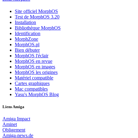
Site officiel MorphOS
Test de MorphOS 3.20
Installation
Bibliothèque MorphOS
Identification
MorphZone
MorphOS.pl
Bien débuter
MorphOS l'éclair
MorphOS en revue
MorphOS en images
MorphOS les origines
Matériel compatible
Cartes graphiques
Mac compatibles
Yasu's MorphOS Blog
Liens Amiga
Amiga Impact
Aminet
Obligement
Amiga-news.de