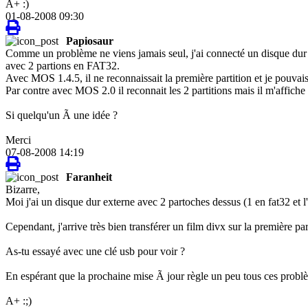
A+ :)
01-08-2008 09:30
Papiosaur
Comme un problème ne viens jamais seul, j'ai connecté un disque dur
avec 2 partions en FAT32.
Avec MOS 1.4.5, il ne reconnaissait la première partition et je pouvais 
Par contre avec MOS 2.0 il reconnait les 2 partitions mais il m'affiche
Si quelqu'un Ã une idée ?
Merci
07-08-2008 14:19
Faranheit
Bizarre,
Moi j'ai un disque dur externe avec 2 partoches dessus (1 en fat32 et l'
Cependant, j'arrive très bien transférer un film divx sur la première par
As-tu essayé avec une clé usb pour voir ?
En espérant que la prochaine mise Ã jour règle un peu tous ces problè
A+ :;)