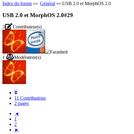
Index du forum
»»
Général
»» USB 2.0 et MorphOS 2.0
USB 2.0 et MorphOS 2.0
#29
3
Contributeur(s)
1
Modérateur(s)
11 Contributions
2 pages
◄
1
2
►