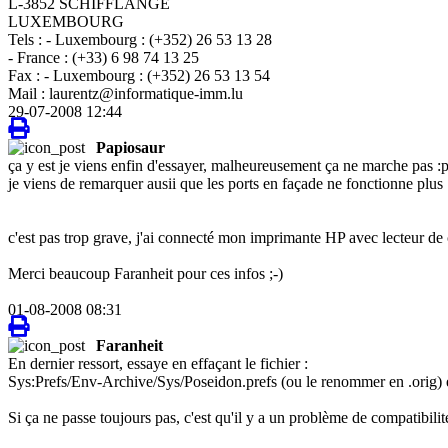
L-3852 SCHIFFLANGE
LUXEMBOURG
Tels : - Luxembourg : (+352) 26 53 13 28
- France : (+33) 6 98 74 13 25
Fax : - Luxembourg : (+352) 26 53 13 54
Mail : laurentz@informatique-imm.lu
29-07-2008 12:44
Papiosaur
ça y est je viens enfin d'essayer, malheureusement ça ne marche pas :
je viens de remarquer ausii que les ports en façade ne fonctionne plus 
c'est pas trop grave, j'ai connecté mon imprimante HP avec lecteur de 
Merci beaucoup Faranheit pour ces infos ;-)
01-08-2008 08:31
Faranheit
En dernier ressort, essaye en effaçant le fichier :
Sys:Prefs/Env-Archive/Sys/Poseidon.prefs (ou le renommer en .orig) 
Si ça ne passe toujours pas, c'est qu'il y a un problème de compatibili