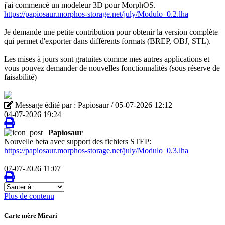
j'ai commencé un modeleur 3D pour MorphOS.
https://papiosaur.morphos-storage.net/july/Modulo_0.2.lha
Je demande une petite contribution pour obtenir la version complète
qui permet d'exporter dans différents formats (BREP, OBJ, STL).
Les mises à jours sont gratuites comme mes autres applications et
vous pouvez demander de nouvelles fonctionnalités (sous réserve de
faisabilité)
Message édité par : Papiosaur / 05-07-2026 12:12
04-07-2026 19:24
Papiosaur
Nouvelle beta avec support des fichiers STEP:
https://papiosaur.morphos-storage.net/july/Modulo_0.3.lha
07-07-2026 11:07
Sauter
à
Plus de contenu
:
Carte mère Mirari