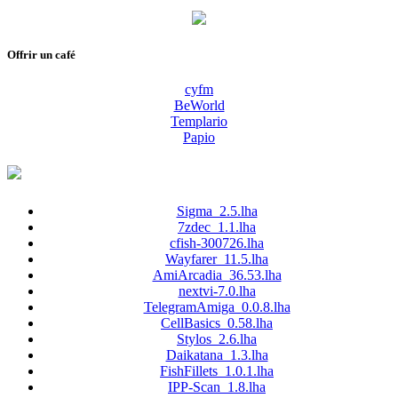
Offrir un café
cyfm
BeWorld
Templario
Papio
Sigma_2.5.lha
7zdec_1.1.lha
cfish-300726.lha
Wayfarer_11.5.lha
AmiArcadia_36.53.lha
nextvi-7.0.lha
TelegramAmiga_0.0.8.lha
CellBasics_0.58.lha
Stylos_2.6.lha
Daikatana_1.3.lha
FishFillets_1.0.1.lha
IPP-Scan_1.8.lha