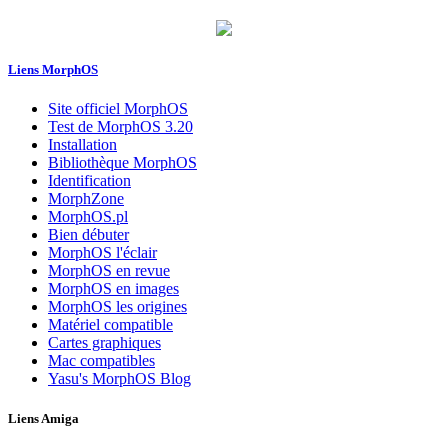
Liens MorphOS
Site officiel MorphOS
Test de MorphOS 3.20
Installation
Bibliothèque MorphOS
Identification
MorphZone
MorphOS.pl
Bien débuter
MorphOS l'éclair
MorphOS en revue
MorphOS en images
MorphOS les origines
Matériel compatible
Cartes graphiques
Mac compatibles
Yasu's MorphOS Blog
Liens Amiga