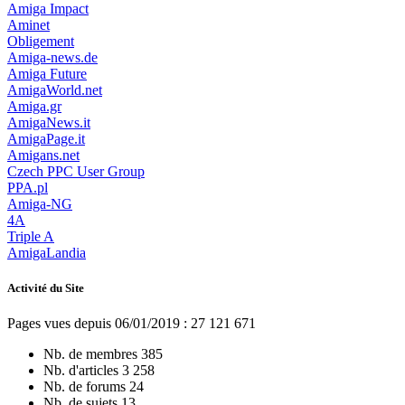
Amiga Impact
Aminet
Obligement
Amiga-news.de
Amiga Future
AmigaWorld.net
Amiga.gr
AmigaNews.it
AmigaPage.it
Amigans.net
Czech PPC User Group
PPA.pl
Amiga-NG
4A
Triple A
AmigaLandia
Activité du Site
Pages vues depuis 06/01/2019 : 27 121 671
Nb. de membres
385
Nb. d'articles
3 258
Nb. de forums
24
Nb. de sujets
13