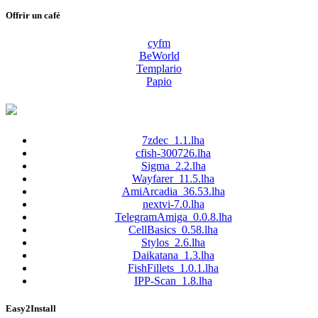
Offrir un café
cyfm
BeWorld
Templario
Papio
7zdec_1.1.lha
cfish-300726.lha
Sigma_2.2.lha
Wayfarer_11.5.lha
AmiArcadia_36.53.lha
nextvi-7.0.lha
TelegramAmiga_0.0.8.lha
CellBasics_0.58.lha
Stylos_2.6.lha
Daikatana_1.3.lha
FishFillets_1.0.1.lha
IPP-Scan_1.8.lha
Easy2Install