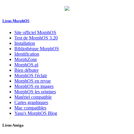
Liens MorphOS
Site officiel MorphOS
Test de MorphOS 3.20
Installation
Bibliothèque MorphOS
Identification
MorphZone
MorphOS.pl
Bien débuter
MorphOS l'éclair
MorphOS en revue
MorphOS en images
MorphOS les origines
Matériel compatible
Cartes graphiques
Mac compatibles
Yasu's MorphOS Blog
Liens Amiga