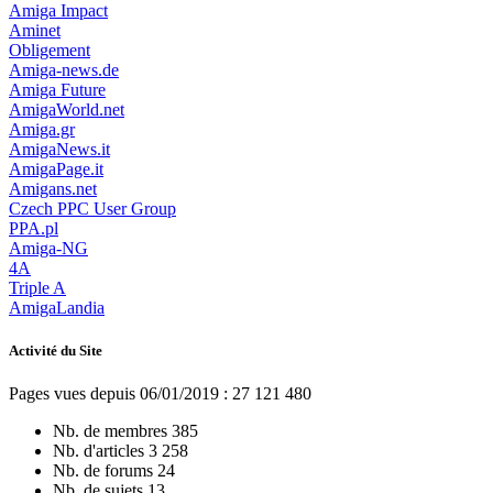
Amiga Impact
Aminet
Obligement
Amiga-news.de
Amiga Future
AmigaWorld.net
Amiga.gr
AmigaNews.it
AmigaPage.it
Amigans.net
Czech PPC User Group
PPA.pl
Amiga-NG
4A
Triple A
AmigaLandia
Activité du Site
Pages vues depuis 06/01/2019 : 27 121 480
Nb. de membres
385
Nb. d'articles
3 258
Nb. de forums
24
Nb. de sujets
13