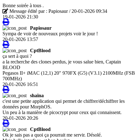
Bonne soirée à tous .
Message édité par : Papiosaur / 20-01-2026 09:34
19-01-2026 21:30
Papiosaur
Sympa de voir de nouveaux projets voir le jour !
20-01-2026 13:57
CptBlood
ça sert à quoi ?
a la recherche des clones perdus, je vous salue bien, Captain
BLOOD
Pegasos II+ iMAC (12,1) 20" 970FX (G5) (V3.1) 2100MHz (FSB
700MHz)
20-01-2026 16:51
shaina
c'est une petite application qui permet de chiffrer/déchiffrer les
données pour MorphOS.
Un peu à la manière de picocrypt pour ceux qui connaissent.
20-01-2026 20:26
CptBlood
Ok je sais pas a quoi ça pourrait me servir. Désolé.