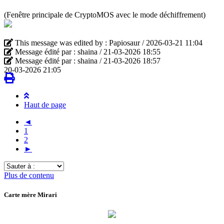
(Fenêtre principale de CryptoMOS avec le mode déchiffrement)
This message was edited by : Papiosaur / 2026-03-21 11:04
Message édité par : shaina / 21-03-2026 18:55
Message édité par : shaina / 21-03-2026 18:57
20-03-2026 21:05
Haut de page
◄
1
2
►
Sauter
à
Plus de contenu
:
Carte mère Mirari