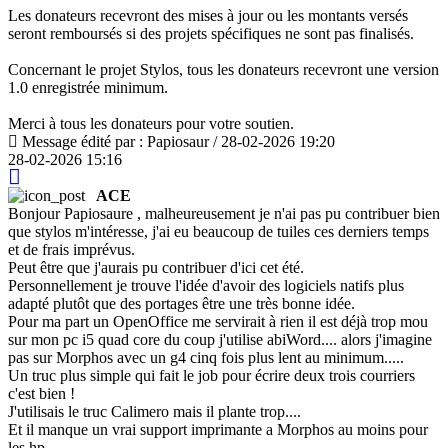
Les donateurs recevront des mises à jour ou les montants versés
seront remboursés si des projets spécifiques ne sont pas finalisés.
Concernant le projet Stylos, tous les donateurs recevront une version
1.0 enregistrée minimum.
Merci à tous les donateurs pour votre soutien.
Message édité par : Papiosaur / 28-02-2026 19:20
28-02-2026 15:16
ACE
Bonjour Papiosaure , malheureusement je n'ai pas pu contribuer bien
que stylos m'intéresse, j'ai eu beaucoup de tuiles ces derniers temps
et de frais imprévus.
Peut être que j'aurais pu contribuer d'ici cet été.
Personnellement je trouve l'idée d'avoir des logiciels natifs plus
adapté plutôt que des portages être une très bonne idée.
Pour ma part un OpenOffice me servirait à rien il est déjà trop mou
sur mon pc i5 quad core du coup j'utilise abiWord.... alors j'imagine
pas sur Morphos avec un g4 cinq fois plus lent au minimum.....
Un truc plus simple qui fait le job pour écrire deux trois courriers
c'est bien !
J'utilisais le truc Calimero mais il plante trop....
Et il manque un vrai support imprimante a Morphos au moins pour
les hp.