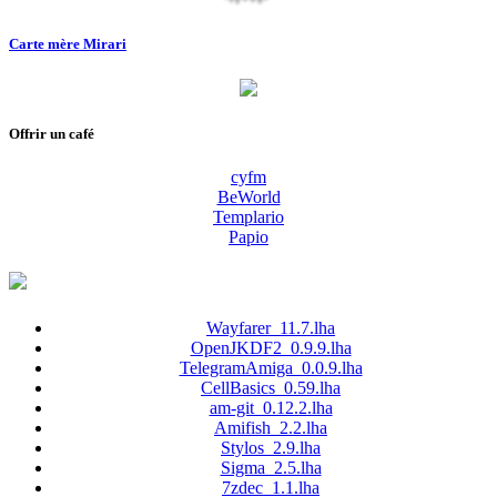
Carte mère Mirari
Offrir un café
cyfm
BeWorld
Templario
Papio
Wayfarer_11.7.lha
OpenJKDF2_0.9.9.lha
TelegramAmiga_0.0.9.lha
CellBasics_0.59.lha
am-git_0.12.2.lha
Amifish_2.2.lha
Stylos_2.9.lha
Sigma_2.5.lha
7zdec_1.1.lha