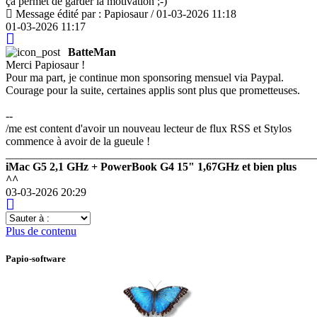
ça permet de garder la motivation ;-)
Message édité par : Papiosaur / 01-03-2026 11:18
01-03-2026 11:17
BatteMan
Merci Papiosaur !
Pour ma part, je continue mon sponsoring mensuel via Paypal.
Courage pour la suite, certaines applis sont plus que prometteuses.
--
/me est content d'avoir un nouveau lecteur de flux RSS et Stylos
commence à avoir de la gueule !
_______________________________________________________
iMac G5 2,1 GHz + PowerBook G4 15" 1,67GHz et bien plus
^^
03-03-2026 20:29
Sauter
à
Plus de contenu
:
Papio-software