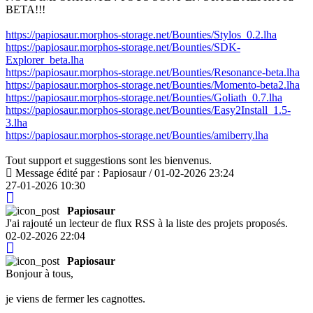
BETA!!!
https://papiosaur.morphos-storage.net/Bounties/Stylos_0.2.lha
https://papiosaur.morphos-storage.net/Bounties/SDK-
Explorer_beta.lha
https://papiosaur.morphos-storage.net/Bounties/Resonance-beta.lha
https://papiosaur.morphos-storage.net/Bounties/Momento-beta2.lha
https://papiosaur.morphos-storage.net/Bounties/Goliath_0.7.lha
https://papiosaur.morphos-storage.net/Bounties/Easy2Install_1.5-
3.lha
https://papiosaur.morphos-storage.net/Bounties/amiberry.lha
Tout support et suggestions sont les bienvenus.
Message édité par : Papiosaur / 01-02-2026 23:24
27-01-2026 10:30
Papiosaur
J'ai rajouté un lecteur de flux RSS à la liste des projets proposés.
02-02-2026 22:04
Papiosaur
Bonjour à tous,
je viens de fermer les cagnottes.