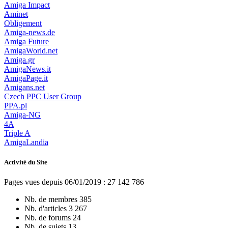
Amiga Impact
Aminet
Obligement
Amiga-news.de
Amiga Future
AmigaWorld.net
Amiga.gr
AmigaNews.it
AmigaPage.it
Amigans.net
Czech PPC User Group
PPA.pl
Amiga-NG
4A
Triple A
AmigaLandia
Activité du Site
Pages vues depuis 06/01/2019 : 27 142 786
Nb. de membres
385
Nb. d'articles
3 267
Nb. de forums
24
Nb. de sujets
13