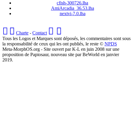
cfish-300726.lha
AmiArcadia_36.53.lha
nextvi-7.0.lha
Charte
-
Contact
Tous les Logos et Marques sont déposés, les commentaires sont sous
la responsabilité de ceux qui les ont publiés, le reste ©
NPDS
Meta-MorphOS.org - Site ouvert par K-L en juin 2008 sur une
proposition de Papiosaur, nouveau site par BeWorld en janvier
2019.