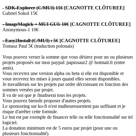
-
SDK-Explorer (C/MUI) 15€
[CAGNOTTE CLÔTUREE]
Gabriel Sokol 15€
- ImageMagick + MUI GUI: 10€
[CAGNOTTE CLÔTUREE]
Anonymous-1 10€
-
Easy2Install (C/MUI) : 5€
[CAGNOTTE CLÔTUREE]
Tomasz Paul 5€ (traduction polonais)
Vous pouvez verser la somme que vous désirez pour un ou plusieurs
projets proposés sur mon paypal: papiosaur2 @ hotmail.fr (entre
amis).
Vous recevrez une version alpha ou beta si elle est disponible et
vous recevrez les mises à jours quand elles seront disponibles.
Je travaillerais sur les projets par ordre décroissant en fonction des
sommes versées par projet.
Il va de soi que je finaliserai tous les projets.
Vous pouvez biensûr proposer d'autres projets.
Le sponsoring sur ko-fi n'est malheureusement pas suffisant et je
risque d'arrêter cette formule.
Le but est par exemple de financer telle ou telle fonctionnalité sur tel
logiciel.
La donation minimum est de 5 euros par projet (pour une ou
plusieurs fonctionnalité).