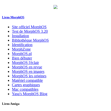
Liens MorphOS
Site officiel MorphOS
Test de MorphOS 3.20
Installation
Bibliothèque MorphOS
Identification
MorphZone
MorphOS.pl
Bien débuter
MorphOS l'éclair
MorphOS en revue
MorphOS en images
MorphOS les origines
Matériel compatible
Cartes graphiques
Mac compatibles
Yasu's MorphOS Blog
Liens Amiga