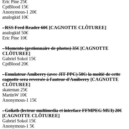
Eric Pine 25€
CptBlood 15€
Anonymous-1 20€
analogkid 10€
- RSS Feed Reader 60€
[CAGNOTTE CLÔTUREE]
analogkid 50€
Eric Pine 10€
- Momento (gestionnaire de photos) 35€
[CAGNOTTE
CLÔTUREE]
Gabriel Sokol 15€
CptBlood 20€
- Emulateur Amiberry (avec JIT PPC) 50€: la moitié de cette
cagnotte sera reversée à l'auteur d'Amiberry
[CAGNOTTE
CLÔTUREE]
skateman 25€
MartinW 10€
Anonymous-1 15€
- Goliath (lecteur multimedia et interface FFMPEG MUI) 20€
[CAGNOTTE CLÔTUREE]
Gabriel Sokol 15€
Anonymous-1 5€