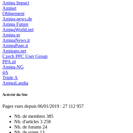
Amiga Impact
Aminet
Obligement
Amiga-news.de
Amiga Future
AmigaWorld.net
Amiga.gr
AmigaNews.it
AmigaPage.it
Amigans.net
Czech PPC User Group
PPA.pl
Amiga-NG
4A
Triple A
AmigaLandia
Activité du Site
Pages vues depuis 06/01/2019 : 27 112 957
Nb. de membres
385
Nb. d'articles
3 258
Nb. de forums
24
Nb. de sujets
13