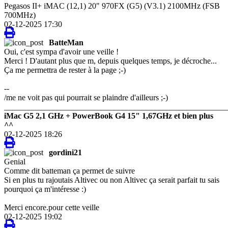
Pegasos II+ iMAC (12,1) 20" 970FX (G5) (V3.1) 2100MHz (FSB
700MHz)
02-12-2025 17:30
BatteMan
Oui, c'est sympa d'avoir une veille !
Merci ! D'autant plus que m, depuis quelques temps, je décroche...
Ça me permettra de rester à la page ;-)
--
/me ne voit pas qui pourrait se plaindre d'ailleurs ;-)
_______________________________________________________
iMac G5 2,1 GHz + PowerBook G4 15" 1,67GHz et bien plus
^^
02-12-2025 18:26
gordini21
Genial
Comme dit batteman ça permet de suivre
Si en plus tu rajoutais Altivec ou non Altivec ça serait parfait tu sais
pourquoi ça m'intéresse :)
Merci encore.pour cette veille
02-12-2025 19:02