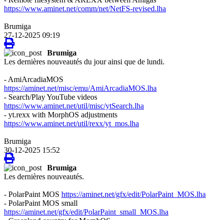
https://www.aminet.net/comm/net/NetFS-revised.lha
Brumiga
27-12-2025 09:19
Brumiga
Les dernières nouveautés du jour ainsi que de lundi.
- AmiArcadiaMOS
https://aminet.net/misc/emu/AmiArcadiaMOS.lha
- Search/Play YouTube videos
https://www.aminet.net/util/misc/ytSearch.lha
- yt.rexx with MorphOS adjustments
https://www.aminet.net/util/rexx/yt_mos.lha
Brumiga
30-12-2025 15:52
Brumiga
Les dernières nouveautés.
- PolarPaint MOS
https://aminet.net/gfx/edit/PolarPaint_MOS.lha
- PolarPaint MOS small
https://aminet.net/gfx/edit/PolarPaint_small_MOS.lha