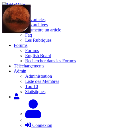
Site
Les articles
Les archives
Soumettre un article
Faq
Les Rubriques
Forums
Forums
English Board
Rechercher dans les Forums
Téléchargements
Admin
Administration
Liste des Membres
Top 10
Statistiques
Connexion