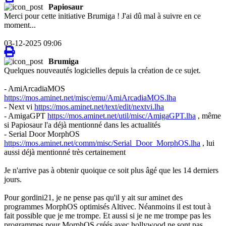
Papiosaur
Merci pour cette initiative Brumiga ! J'ai dû mal à suivre en ce
moment...
03-12-2025 09:06
Brumiga
Quelques nouveautés logicielles depuis la création de ce sujet.
- AmiArcadiaMOS
https://mos.aminet.net/misc/emu/AmiArcadiaMOS.lha
- Next vi
https://mos.aminet.net/text/edit/nextvi.lha
- AmigaGPT
https://mos.aminet.net/util/misc/AmigaGPT.lha
, même
si Papiosaur l'a déjà mentionné dans les actualités
- Serial Door MorphOS
https://mos.aminet.net/comm/misc/Serial_Door_MorphOS.lha
, lui
aussi déjà mentionné très certainement
Je n'arrive pas à obtenir quoique ce soit plus âgé que les 14 derniers
jours.
Pour gordini21, je ne pense pas qu'il y ait sur aminet des
programmes MorphOS optimisés Altivec. Néanmoins il est tout à
fait possible que je me trompe. Et aussi si je ne me trompe pas les
programmes pour MorphOS créés avec hollywood ne sont pas