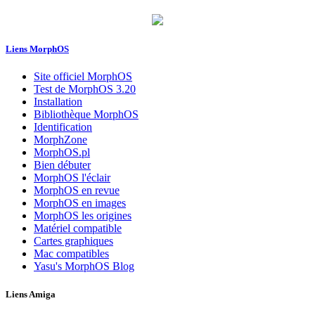
Liens MorphOS
Site officiel MorphOS
Test de MorphOS 3.20
Installation
Bibliothèque MorphOS
Identification
MorphZone
MorphOS.pl
Bien débuter
MorphOS l'éclair
MorphOS en revue
MorphOS en images
MorphOS les origines
Matériel compatible
Cartes graphiques
Mac compatibles
Yasu's MorphOS Blog
Liens Amiga