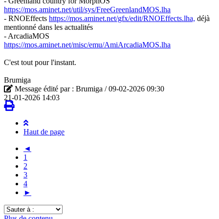
- Greenland country for MorphOS
https://mos.aminet.net/util/sys/FreeGreenlandMOS.lha
- RNOEffects
https://mos.aminet.net/gfx/edit/RNOEffects.lha,
déjà
mentionné dans les actualités
- ArcadiaMOS
https://mos.aminet.net/misc/emu/AmiArcadiaMOS.lha
C'est tout pour l'instant.
Brumiga
Message édité par : Brumiga / 09-02-2026 09:30
21-01-2026 14:03
Haut de page
◄
1
2
3
4
►
Sauter
à
Plus de contenu