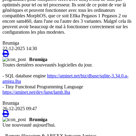
optimisés pour tel ou tel processeur. Ils sont de ce point de vue là
génériques et peuvent fonctionner avec tous les ordinateurs
compatibles MorphOS, que ce soit Efika Pegasos 1 Pegasos 2 ou
encore sam460, dans l'une ou l'autre des 3 variantes. Malgré cela ils
peuvent avoir beaucoup de mal à fonctionner correctement sur les
configurations les plus modestes.
Brumiga
22-12-2025 14:30
Brumiga
Toutes dernières nouveautés logicielles du jour.
- SQL database engine
https://aminet.net/biz/dbase/sqlite-3.34.0.a-
amiga.lha
- Tiny Functional Programming Language
https://aminet.net/dev/lang/lamb.lha
Brumiga
26-12-2025 09:47
Brumiga
Une nouveauté aujourd'hui.
- Remote filesystem & AREXX between Amigas