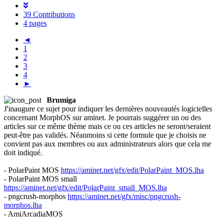
39 Contributions
4 pages
◄
1
2
3
4
►
Brumiga
J'inaugure ce sujet pour indiquer les dernières nouveautés logicielles
concernant MorphOS sur aminet. Je pourrais suggérer un ou des
articles sur ce même thème mais ce ou ces articles ne seront/seraient
peut-être pas validés. Néanmoins si cette formule que je choisis ne
convient pas aux membres ou aux administrateurs alors que cela me
doit indiqué.
- PolarPaint MOS
https://aminet.net/gfx/edit/PolarPaint_MOS.lha
- PolarPaint MOS small
https://aminet.net/gfx/edit/PolarPaint_small_MOS.lha
- pngcrush-morphos
https://aminet.net/gfx/misc/pngcrush-
morphos.lha
- AmiArcadiaMOS