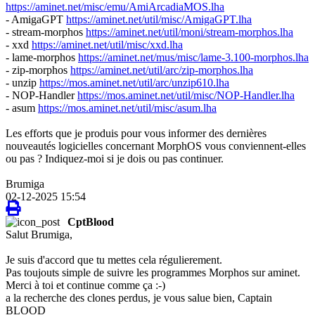
https://aminet.net/misc/emu/AmiArcadiaMOS.lha
- AmigaGPT
https://aminet.net/util/misc/AmigaGPT.lha
- stream-morphos
https://aminet.net/util/moni/stream-morphos.lha
- xxd
https://aminet.net/util/misc/xxd.lha
- lame-morphos
https://aminet.net/mus/misc/lame-3.100-morphos.lha
- zip-morphos
https://aminet.net/util/arc/zip-morphos.lha
- unzip
https://mos.aminet.net/util/arc/unzip610.lha
- NOP-Handler
https://mos.aminet.net/util/misc/NOP-Handler.lha
- asum
https://mos.aminet.net/util/misc/asum.lha
Les efforts que je produis pour vous informer des dernières
nouveautés logicielles concernant MorphOS vous conviennent-elles
ou pas ? Indiquez-moi si je dois ou pas continuer.
Brumiga
02-12-2025 15:54
CptBlood
Salut Brumiga,
Je suis d'accord que tu mettes cela régulierement.
Pas toujouts simple de suivre les programmes Morphos sur aminet.
Merci à toi et continue comme ça :-)
a la recherche des clones perdus, je vous salue bien, Captain
BLOOD