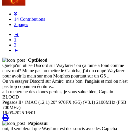
14 Contributions
2 pages
◄
1
2
►
CptBlood
Quelqu'un utilse Discord sur Wayfarer? ou ça rame a fond comme
chez moi? Même pas pu mettre le Captcha, j'ai du coupé Wayfarer
pour avoir la main sur mon Morphos pourtant sur un G5 ...
On va essayer Discord sur Amirc, mais bon, l'anglais et moi on n'est
pas trop copain en écriture...
a la recherche des clones perdus, je vous salue bien, Captain
BLOOD
Pegasos II+ iMAC (12,1) 20" 970FX (G5) (V3.1) 2100MHz (FSB
700MHz)
16-09-2025 16:01
Papiosaur
oui, il semblerait que Wayfarer est des soucis avec les Captcha