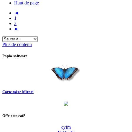
Haut de page
◄
1
2
►
Sauter
à
Plus de contenu
:
Papio-software
Carte mère Mirari
Offrir un café
cyfm