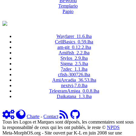
BeWorld
Templario
Papio
Wayfarer_11.6.lha
CellBasics_0.59.lha
am-git_0.12.2.lha
Amifish_2.2.lha
Stylos_2.9.lha
Sigma_2.5.lha
7zdec_1.1.lha
cfish-300726.lha
AmiArcadia_36.53.lha
nextvi-7.0.lha
TelegramAmiga_0.0.8.lha
Daikatana_1.3.lha
Charte
-
Contact
Tous les Logos et Marques sont déposés, les commentaires sont sous
la responsabilité de ceux qui les ont publiés, le reste ©
NPDS
Meta-MorphOS.org - Site ouvert par K-L en juin 2008 sur une