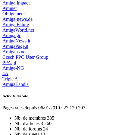
Amiga Impact
Aminet
Obligement
Amiga-news.de
Amiga Future
AmigaWorld.net
Amiga.gr
AmigaNews.it
AmigaPage.it
Amigans.net
Czech PPC User Group
PPA.pl
Amiga-NG
4A
Triple A
AmigaLandia
Activité du Site
Pages vues depuis 06/01/2019 : 27 129 297
Nb. de membres
385
Nb. d'articles
3 260
Nb. de forums
24
Nb. de sujets
13