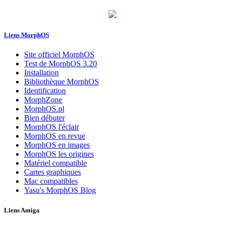
Liens MorphOS
Site officiel MorphOS
Test de MorphOS 3.20
Installation
Bibliothèque MorphOS
Identification
MorphZone
MorphOS.pl
Bien débuter
MorphOS l'éclair
MorphOS en revue
MorphOS en images
MorphOS les origines
Matériel compatible
Cartes graphiques
Mac compatibles
Yasu's MorphOS Blog
Liens Amiga