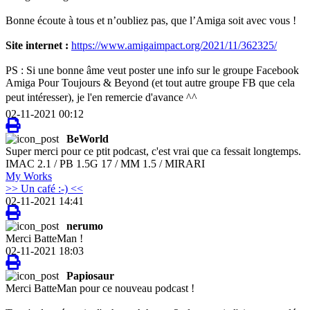
Bonne écoute à tous et n’oubliez pas, que l’Amiga soit avec vous !
Site internet :
https://www.amigaimpact.org/2021/11/362325/
PS : Si une bonne âme veut poster une info sur le groupe Facebook
Amiga Pour Toujours & Beyond (et tout autre groupe FB que cela
peut intéresser), je l'en remercie d'avance ^^
02-11-2021 00:12
BeWorld
Super merci pour ce ptit podcast, c'est vrai que ca fessait longtemps.
IMAC 2.1 / PB 1.5G 17 / MM 1.5 / MIRARI
My Works
>> Un café :-) <<
02-11-2021 14:41
nerumo
Merci BatteMan !
02-11-2021 18:03
Papiosaur
Merci BatteMan pour ce nouveau podcast !