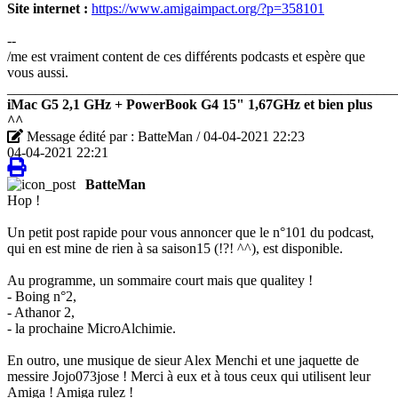
Site internet :
https://www.amigaimpact.org/?p=358101
--
/me est vraiment content de ces différents podcasts et espère que
vous aussi.
_______________________________________________________
iMac G5 2,1 GHz + PowerBook G4 15" 1,67GHz et bien plus
^^
Message édité par : BatteMan / 04-04-2021 22:23
04-04-2021 22:21
BatteMan
Hop !
Un petit post rapide pour vous annoncer que le n°101 du podcast,
qui en est mine de rien à sa saison15 (!?! ^^), est disponible.
Au programme, un sommaire court mais que qualitey !
- Boing n°2,
- Athanor 2,
- la prochaine MicroAlchimie.
En outro, une musique de sieur Alex Menchi et une jaquette de
messire Jojo073jose ! Merci à eux et à tous ceux qui utilisent leur
Amiga ! Amiga rulez !