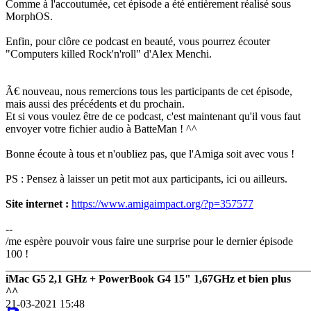
Comme à l'accoutumée, cet épisode a été entièrement réalisé sous
MorphOS.
Enfin, pour clôre ce podcast en beauté, vous pourrez écouter
"Computers killed Rock'n'roll" d'Alex Menchi.
Ã€ nouveau, nous remercions tous les participants de cet épisode,
mais aussi des précédents et du prochain.
Et si vous voulez être de ce podcast, c'est maintenant qu'il vous faut
envoyer votre fichier audio à BatteMan ! ^^
Bonne écoute à tous et n'oubliez pas, que l'Amiga soit avec vous !
PS : Pensez à laisser un petit mot aux participants, ici ou ailleurs.
Site internet :
https://www.amigaimpact.org/?p=357577
--
/me espère pouvoir vous faire une surprise pour le dernier épisode
100 !
_______________________________________________________
iMac G5 2,1 GHz + PowerBook G4 15" 1,67GHz et bien plus
^^
21-03-2021 15:48