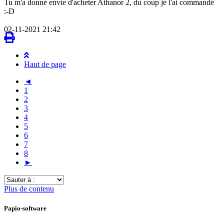
Tu m'a donné envie d'acheter Athanor 2, du coup je l'ai commandé
:-D
02-11-2021 21:42
Haut de page
◄
1
2
3
4
5
6
7
8
►
Sauter
à
Plus de contenu
:
Papio-software