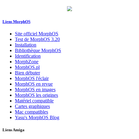
Liens MorphOS
Site officiel MorphOS
Test de MorphOS 3.20
Installation
Bibliothèque MorphOS
Identification
MorphZone
MorphOS.pl
Bien débuter
MorphOS l'éclair
MorphOS en revue
MorphOS en images
MorphOS les origines
Matériel compatible
Cartes graphiques
Mac compatibles
Yasu's MorphOS Blog
Liens Amiga