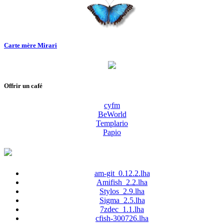
Carte mère Mirari
Offrir un café
cyfm
BeWorld
Templario
Papio
am-git_0.12.2.lha
Amifish_2.2.lha
Stylos_2.9.lha
Sigma_2.5.lha
7zdec_1.1.lha
cfish-300726.lha