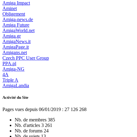
Amiga Impact
Aminet
Obligement
Amiga-news.de
Amiga Future
AmigaWorld.net
Amiga.gr
AmigaNews.it
AmigaPage.it
Amigans.net
Czech PPC User Group
PPA.pl
Amiga-NG
4A
Triple A
AmigaLandia
Activité du Site
Pages vues depuis 06/01/2019 : 27 126 268
Nb. de membres
385
Nb. d'articles
3 261
Nb. de forums
24
Nb. de sujets
13