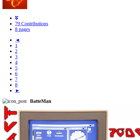
79 Contributions
8 pages
◄
1
2
3
4
5
6
7
8
►
BatteMan