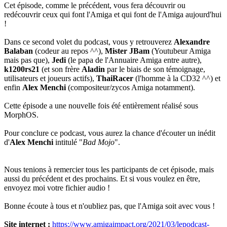
Cet épisode, comme le précédent, vous fera découvrir ou
redécouvrir ceux qui font l'Amiga et qui font de l'Amiga aujourd'hui
!
Dans ce second volet du podcast, vous y retrouverez
Alexandre
Balaban
(codeur au repos ^^),
Mister JBam
(Youtubeur Amiga
mais pas que),
Jedi
(le papa de l'Annuaire Amiga entre autre),
k1200rs21
(et son frère
Aladin
par le biais de son témoignage,
utilisateurs et joueurs actifs),
ThaiRacer
(l'homme à la CD32 ^^) et
enfin
Alex Menchi
(compositeur/zycos Amiga notamment).
Cette épisode a une nouvelle fois été entièrement réalisé sous
MorphOS.
Pour conclure ce podcast, vous aurez la chance d'écouter un inédit
d'
Alex Menchi
intitulé "
Bad Mojo
".
Nous tenions à remercier tous les participants de cet épisode, mais
aussi du précédent et des prochains. Et si vous voulez en être,
envoyez moi votre fichier audio !
Bonne écoute à tous et n'oubliez pas, que l'Amiga soit avec vous !
Site internet :
https://www.amigaimpact.org/2021/03/lepodcast-