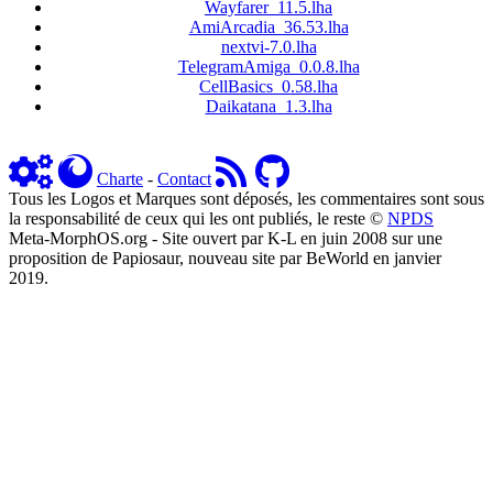
Wayfarer_11.5.lha
AmiArcadia_36.53.lha
nextvi-7.0.lha
TelegramAmiga_0.0.8.lha
CellBasics_0.58.lha
Daikatana_1.3.lha
Charte
-
Contact
Tous les Logos et Marques sont déposés, les commentaires sont sous
la responsabilité de ceux qui les ont publiés, le reste ©
NPDS
Meta-MorphOS.org - Site ouvert par K-L en juin 2008 sur une
proposition de Papiosaur, nouveau site par BeWorld en janvier
2019.