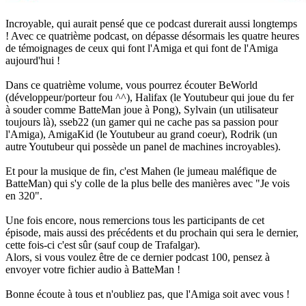
Incroyable, qui aurait pensé que ce podcast durerait aussi longtemps
! Avec ce quatrième podcast, on dépasse désormais les quatre heures
de témoignages de ceux qui font l'Amiga et qui font de l'Amiga
aujourd'hui !
Dans ce quatrième volume, vous pourrez écouter BeWorld
(développeur/porteur fou ^^), Halifax (le Youtubeur qui joue du fer
à souder comme BatteMan joue à Pong), Sylvain (un utilisateur
toujours là), sseb22 (un gamer qui ne cache pas sa passion pour
l'Amiga), AmigaKid (le Youtubeur au grand coeur), Rodrik (un
autre Youtubeur qui possède un panel de machines incroyables).
Et pour la musique de fin, c'est Mahen (le jumeau maléfique de
BatteMan) qui s'y colle de la plus belle des manières avec "Je vois
en 320".
Une fois encore, nous remercions tous les participants de cet
épisode, mais aussi des précédents et du prochain qui sera le dernier,
cette fois-ci c'est sûr (sauf coup de Trafalgar).
Alors, si vous voulez être de ce dernier podcast 100, pensez à
envoyer votre fichier audio à BatteMan !
Bonne écoute à tous et n'oubliez pas, que l'Amiga soit avec vous !