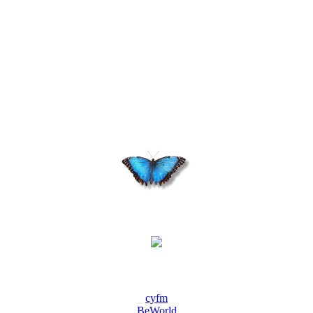
cyfm
BeWorld