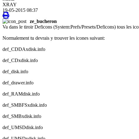
XRAY
19-05-2015 08:37
ze_bucheron
Va dans le tiroir Deficons (System:Prefs/Presets/Deficons) tous les ic
Normalement tu devrais y trouver les icones suivant:
def_CDDAxdisk.info
def_CDxdisk.info
def_disk.info
def_drawer.info
def_RAMdisk.info
def_SMBFSxdisk.info
def_SMBxdisk.info
def_UMSDdisk.info
def_UMSDxdisk.info