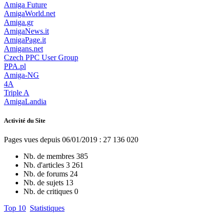
Amiga Future
AmigaWorld.net
Amiga.gr
AmigaNews.it
AmigaPage.it
Amigans.net
Czech PPC User Group
PPA.pl
Amiga-NG
4A
Triple A
AmigaLandia
Activité du Site
Pages vues depuis 06/01/2019 : 27 136 020
Nb. de membres
385
Nb. d'articles
3 261
Nb. de forums
24
Nb. de sujets
13
Nb. de critiques
0
Top 10
Statistiques