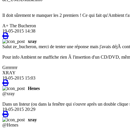
Il doit sûrement te manquer les 2 premiers ! Ce qui fait qu'Ambient t'a
A+ The Bucheron
19-05-2015 14:38
xray
Salut ze_bucheron, merci de tenter une réponse mais j'avais déjÃ contrôl
Pour info Ambient ne maffiche rien Ã l'insertion d'un CD/DVD, même p
Grrrrrrrr
XRAY
19-05-2015 15:03
Henes
@xray
Dans un listeur (ou dans la fenêtre qui s'ouvre après un double clique su
19-05-2015 20:29
xray
@Henes