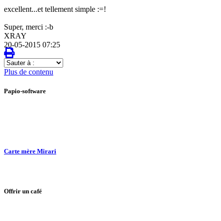
excellent...et tellement simple :=!
Super, merci :-b
XRAY
20-05-2015 07:25
Sauter
à
Plus de contenu
:
Papio-software
Carte mère Mirari
Offrir un café