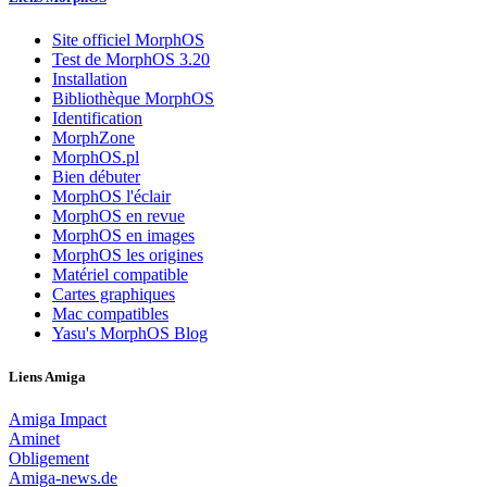
Site officiel MorphOS
Test de MorphOS 3.20
Installation
Bibliothèque MorphOS
Identification
MorphZone
MorphOS.pl
Bien débuter
MorphOS l'éclair
MorphOS en revue
MorphOS en images
MorphOS les origines
Matériel compatible
Cartes graphiques
Mac compatibles
Yasu's MorphOS Blog
Liens Amiga
Amiga Impact
Aminet
Obligement
Amiga-news.de