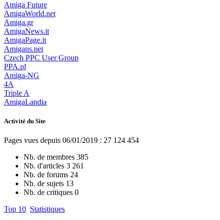
Amiga Future
AmigaWorld.net
Amiga.gr
AmigaNews.it
AmigaPage.it
Amigans.net
Czech PPC User Group
PPA.pl
Amiga-NG
4A
Triple A
AmigaLandia
Activité du Site
Pages vues depuis 06/01/2019 : 27 124 454
Nb. de membres
385
Nb. d'articles
3 261
Nb. de forums
24
Nb. de sujets
13
Nb. de critiques
0
Top 10
Statistiques