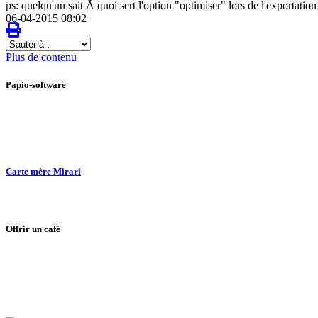
ps: quelqu'un sait Ã quoi sert l'option "optimiser" lors de l'exportati
06-04-2015 08:02
Sauter
à
Plus de contenu
:
Papio-software
Carte mère Mirari
Offrir un café