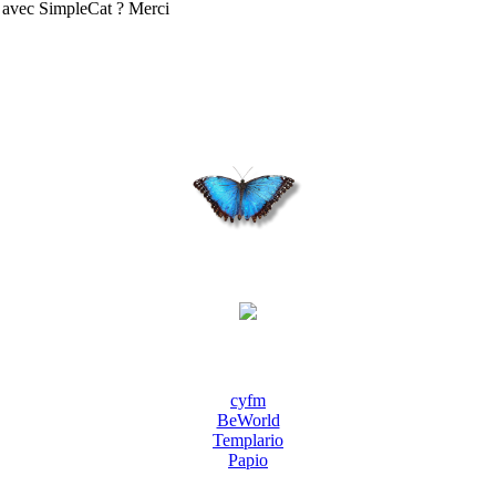
on avec SimpleCat ? Merci
cyfm
BeWorld
Templario
Papio