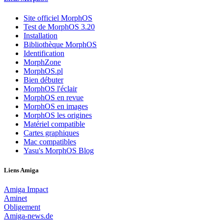
Site officiel MorphOS
Test de MorphOS 3.20
Installation
Bibliothèque MorphOS
Identification
MorphZone
MorphOS.pl
Bien débuter
MorphOS l'éclair
MorphOS en revue
MorphOS en images
MorphOS les origines
Matériel compatible
Cartes graphiques
Mac compatibles
Yasu's MorphOS Blog
Liens Amiga
Amiga Impact
Aminet
Obligement
Amiga-news.de