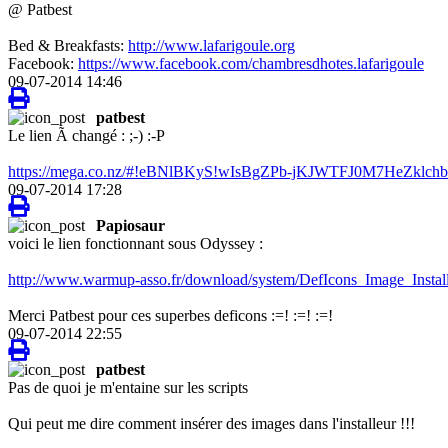
@ Patbest
Bed & Breakfasts:
http://www.lafarigoule.org
Facebook:
https://www.facebook.com/chambresdhotes.lafarigoule
09-07-2014 14:46
patbest
Le lien Ã changé : ;-) :-P
https://mega.co.nz/#!eBNlBKyS!wIsBgZPb-jKJWTFJ0M7HeZk
09-07-2014 17:28
Papiosaur
voici le lien fonctionnant sous Odyssey :
http://www.warmup-asso.fr/download/system/DefIcons_Image_Install
Merci Patbest pour ces superbes deficons :=! :=! :=!
09-07-2014 22:55
patbest
Pas de quoi je m'entaine sur les scripts
Qui peut me dire comment insérer des images dans l'installeur !!!