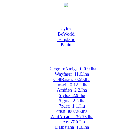
cyfm
BeWorld
Templario
Papio
TelegramAmiga_0.0.9.lha
Wayfarer_11.6.lha
CellBasics_0.59.lha
am-git_0.12.2.lha
Amifish_2.2.lha
Stylos_2.9.lha
Sigma_2.5.lha
7zdec_1.1.lha
cfish-300726.lha
AmiArcadia_36.53.lha
nextvi-7.0.lha
Daikatana_1.3.lha