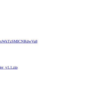
lchbxWkTzSMICNRdwVa8
er_v1.1.zip