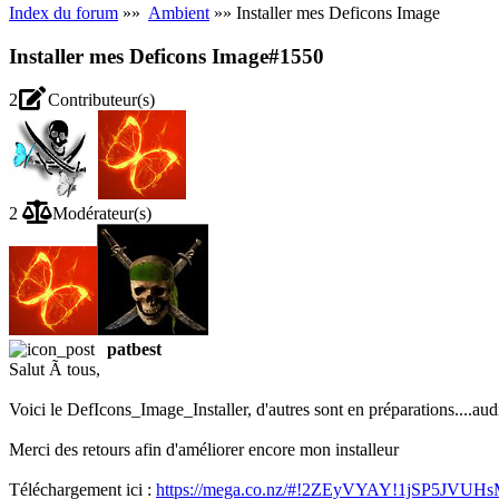
Index du forum
»»
Ambient
»» Installer mes Deficons Image
Installer mes Deficons Image
#1550
2
Contributeur(s)
2
Modérateur(s)
patbest
Salut Ã tous,
Voici le DefIcons_Image_Installer, d'autres sont en préparations....aud
Merci des retours afin d'améliorer encore mon installeur
Téléchargement ici :
https://mega.co.nz/#!2ZEyVYAY!1jSP5JV