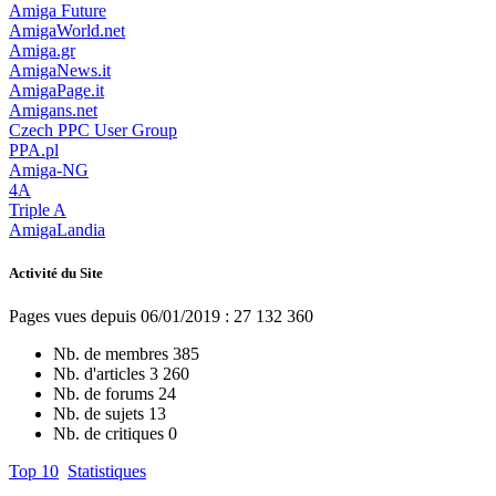
Amiga Future
AmigaWorld.net
Amiga.gr
AmigaNews.it
AmigaPage.it
Amigans.net
Czech PPC User Group
PPA.pl
Amiga-NG
4A
Triple A
AmigaLandia
Activité du Site
Pages vues depuis 06/01/2019 : 27 132 360
Nb. de membres
385
Nb. d'articles
3 260
Nb. de forums
24
Nb. de sujets
13
Nb. de critiques
0
Top 10
Statistiques