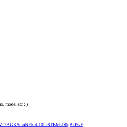
io, model etc ;-)
UHsMs7AGKSmnNEkrd-10Pc8TBMsD0gBkl5vE