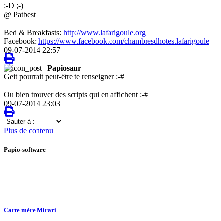
:-D ;-)
@ Patbest
Bed & Breakfasts:
http://www.lafarigoule.org
Facebook:
https://www.facebook.com/chambresdhotes.lafarigoule
09-07-2014 22:57
Papiosaur
Geit pourrait peut-être te renseigner :-#
Ou bien trouver des scripts qui en affichent :-#
09-07-2014 23:03
Sauter
à
Plus de contenu
:
Papio-software
Carte mère Mirari