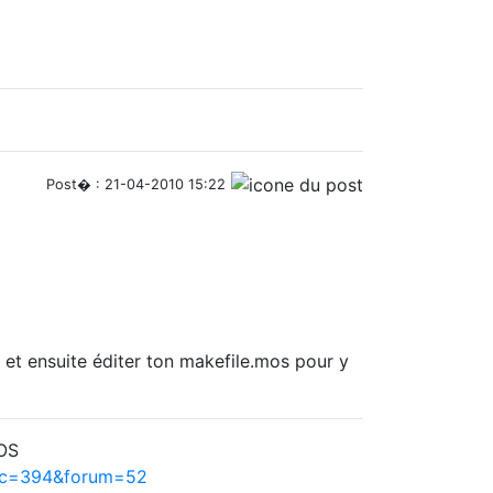
Post� : 21-04-2010 15:22
, et ensuite éditer ton makefile.mos pour y
hOS
pic=394&forum=52