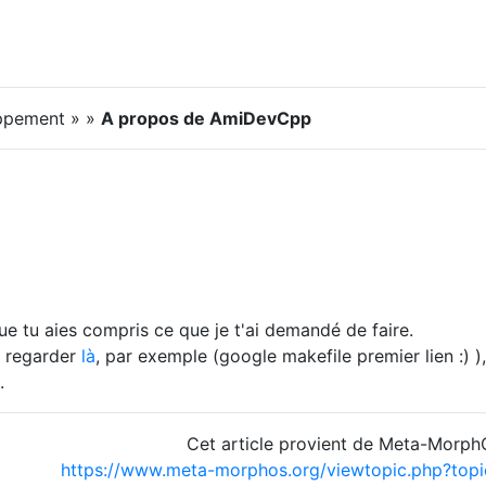
ppement » »
A propos de AmiDevCpp
e tu aies compris ce que je t'ai demandé de faire.
r regarder
là
, par exemple (google makefile premier lien :) )
.
Cet article provient de Meta-Morp
https://www.meta-morphos.org/viewtopic.php?to