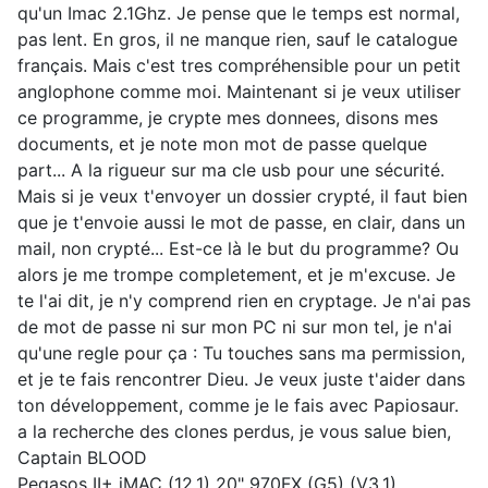
qu'un Imac 2.1Ghz. Je pense que le temps est normal,
pas lent. En gros, il ne manque rien, sauf le catalogue
français. Mais c'est tres compréhensible pour un petit
anglophone comme moi. Maintenant si je veux utiliser
ce programme, je crypte mes donnees, disons mes
documents, et je note mon mot de passe quelque
part... A la rigueur sur ma cle usb pour une sécurité.
Mais si je veux t'envoyer un dossier crypté, il faut bien
que je t'envoie aussi le mot de passe, en clair, dans un
mail, non crypté... Est-ce là le but du programme? Ou
alors je me trompe completement, et je m'excuse. Je
te l'ai dit, je n'y comprend rien en cryptage. Je n'ai pas
de mot de passe ni sur mon PC ni sur mon tel, je n'ai
qu'une regle pour ça : Tu touches sans ma permission,
et je te fais rencontrer Dieu. Je veux juste t'aider dans
ton développement, comme je le fais avec Papiosaur.
a la recherche des clones perdus, je vous salue bien,
Captain BLOOD
Pegasos II+ iMAC (12,1) 20" 970FX (G5) (V3.1)