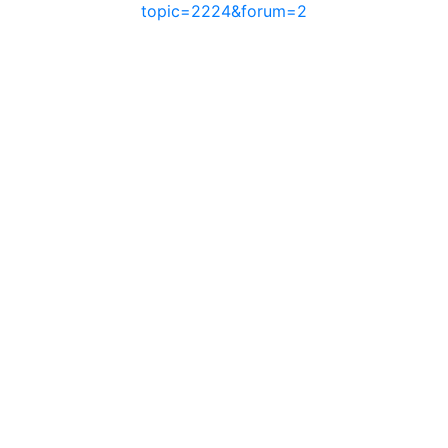
topic=2224&forum=2