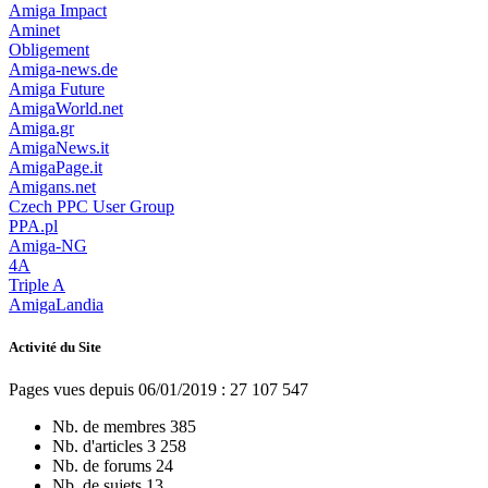
Amiga Impact
Aminet
Obligement
Amiga-news.de
Amiga Future
AmigaWorld.net
Amiga.gr
AmigaNews.it
AmigaPage.it
Amigans.net
Czech PPC User Group
PPA.pl
Amiga-NG
4A
Triple A
AmigaLandia
Activité du Site
Pages vues depuis 06/01/2019 : 27 107 547
Nb. de membres
385
Nb. d'articles
3 258
Nb. de forums
24
Nb. de sujets
13