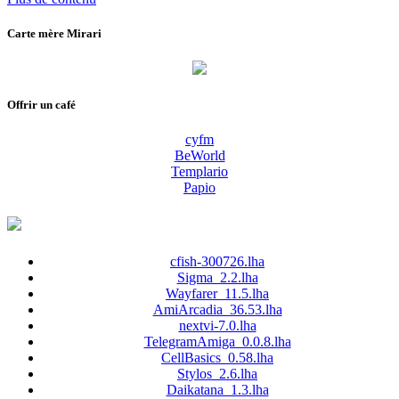
Carte mère Mirari
Offrir un café
cyfm
BeWorld
Templario
Papio
cfish-300726.lha
Sigma_2.2.lha
Wayfarer_11.5.lha
AmiArcadia_36.53.lha
nextvi-7.0.lha
TelegramAmiga_0.0.8.lha
CellBasics_0.58.lha
Stylos_2.6.lha
Daikatana_1.3.lha