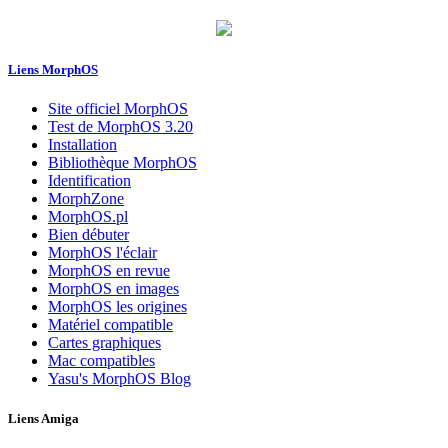
Liens MorphOS
Site officiel MorphOS
Test de MorphOS 3.20
Installation
Bibliothèque MorphOS
Identification
MorphZone
MorphOS.pl
Bien débuter
MorphOS l'éclair
MorphOS en revue
MorphOS en images
MorphOS les origines
Matériel compatible
Cartes graphiques
Mac compatibles
Yasu's MorphOS Blog
Liens Amiga