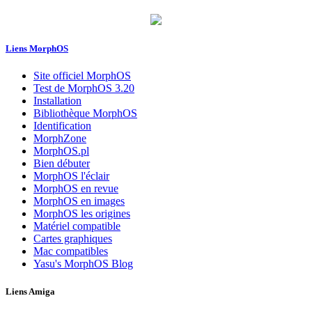
Liens MorphOS
Site officiel MorphOS
Test de MorphOS 3.20
Installation
Bibliothèque MorphOS
Identification
MorphZone
MorphOS.pl
Bien débuter
MorphOS l'éclair
MorphOS en revue
MorphOS en images
MorphOS les origines
Matériel compatible
Cartes graphiques
Mac compatibles
Yasu's MorphOS Blog
Liens Amiga