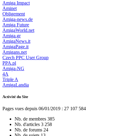
Amiga Impact
Aminet
Obligement
Amiga-news.de
Amiga Future
AmigaWorld.net
Amiga.gr
AmigaNews.it
AmigaPage.it
Amigans.net
Czech PPC User Group
PPA.pl
Amiga-NG
4A
Triple A
AmigaLandia
Activité du Site
Pages vues depuis 06/01/2019 : 27 107 584
Nb. de membres
385
Nb. d'articles
3 258
Nb. de forums
24
Nb. de sujets
13