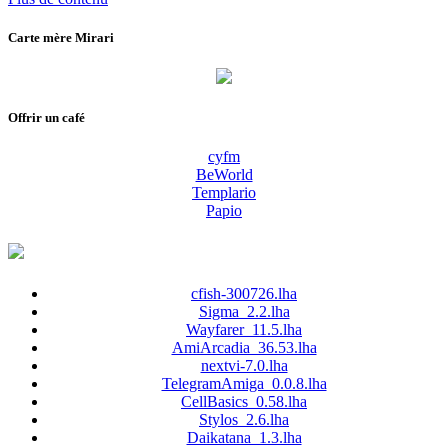
Carte mère Mirari
Offrir un café
cyfm
BeWorld
Templario
Papio
cfish-300726.lha
Sigma_2.2.lha
Wayfarer_11.5.lha
AmiArcadia_36.53.lha
nextvi-7.0.lha
TelegramAmiga_0.0.8.lha
CellBasics_0.58.lha
Stylos_2.6.lha
Daikatana_1.3.lha