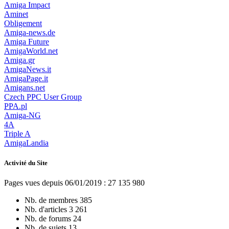
Amiga Impact
Aminet
Obligement
Amiga-news.de
Amiga Future
AmigaWorld.net
Amiga.gr
AmigaNews.it
AmigaPage.it
Amigans.net
Czech PPC User Group
PPA.pl
Amiga-NG
4A
Triple A
AmigaLandia
Activité du Site
Pages vues depuis 06/01/2019 : 27 135 980
Nb. de membres
385
Nb. d'articles
3 261
Nb. de forums
24
Nb. de sujets
13