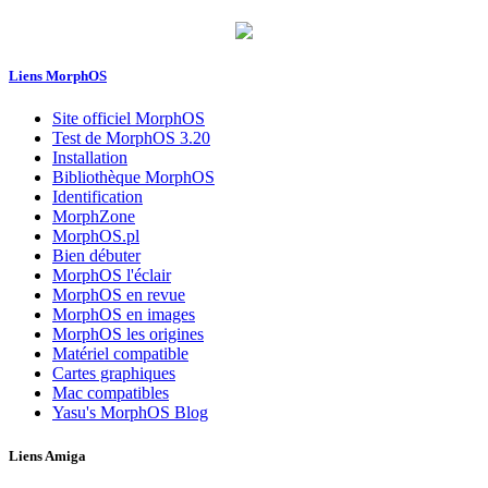
Liens MorphOS
Site officiel MorphOS
Test de MorphOS 3.20
Installation
Bibliothèque MorphOS
Identification
MorphZone
MorphOS.pl
Bien débuter
MorphOS l'éclair
MorphOS en revue
MorphOS en images
MorphOS les origines
Matériel compatible
Cartes graphiques
Mac compatibles
Yasu's MorphOS Blog
Liens Amiga