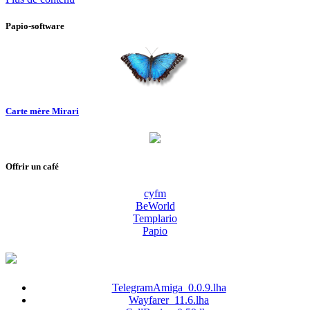
Papio-software
Carte mère Mirari
Offrir un café
cyfm
BeWorld
Templario
Papio
TelegramAmiga_0.0.9.lha
Wayfarer_11.6.lha