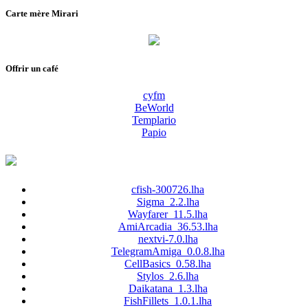
Carte mère Mirari
Offrir un café
cyfm
BeWorld
Templario
Papio
cfish-300726.lha
Sigma_2.2.lha
Wayfarer_11.5.lha
AmiArcadia_36.53.lha
nextvi-7.0.lha
TelegramAmiga_0.0.8.lha
CellBasics_0.58.lha
Stylos_2.6.lha
Daikatana_1.3.lha
FishFillets_1.0.1.lha