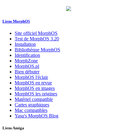
Liens MorphOS
Site officiel MorphOS
Test de MorphOS 3.20
Installation
Bibliothèque MorphOS
Identification
MorphZone
MorphOS.pl
Bien débuter
MorphOS l'éclair
MorphOS en revue
MorphOS en images
MorphOS les origines
Matériel compatible
Cartes graphiques
Mac compatibles
Yasu's MorphOS Blog
Liens Amiga