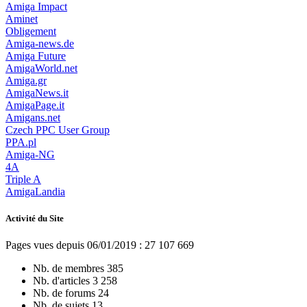
Amiga Impact
Aminet
Obligement
Amiga-news.de
Amiga Future
AmigaWorld.net
Amiga.gr
AmigaNews.it
AmigaPage.it
Amigans.net
Czech PPC User Group
PPA.pl
Amiga-NG
4A
Triple A
AmigaLandia
Activité du Site
Pages vues depuis 06/01/2019 : 27 107 669
Nb. de membres
385
Nb. d'articles
3 258
Nb. de forums
24
Nb. de sujets
13