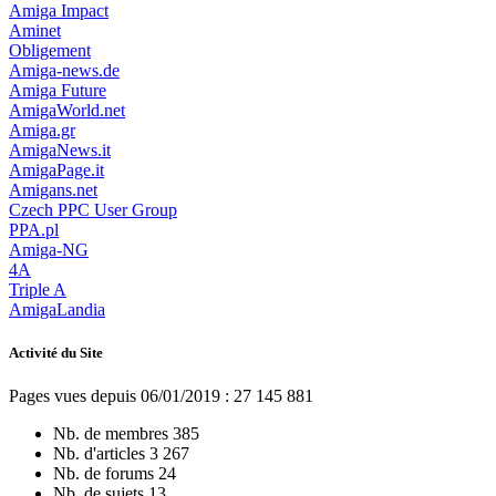
Amiga Impact
Aminet
Obligement
Amiga-news.de
Amiga Future
AmigaWorld.net
Amiga.gr
AmigaNews.it
AmigaPage.it
Amigans.net
Czech PPC User Group
PPA.pl
Amiga-NG
4A
Triple A
AmigaLandia
Activité du Site
Pages vues depuis 06/01/2019 : 27 145 881
Nb. de membres
385
Nb. d'articles
3 267
Nb. de forums
24
Nb. de sujets
13