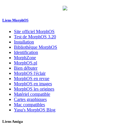
Liens MorphOS
Site officiel MorphOS
Test de MorphOS 3.20
Installation
Bibliothèque MorphOS
Identification
MorphZone
MorphOS.pl
Bien débuter
MorphOS l'éclair
MorphOS en revue
MorphOS en images
MorphOS les origines
Matériel compatible
Cartes graphiques
Mac compatibles
Yasu's MorphOS Blog
Liens Amiga