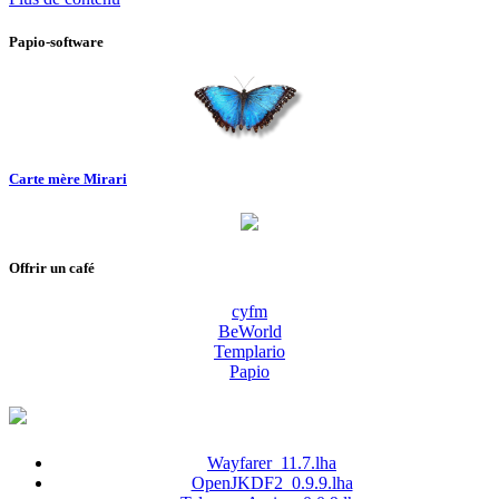
Papio-software
Carte mère Mirari
Offrir un café
cyfm
BeWorld
Templario
Papio
Wayfarer_11.7.lha
OpenJKDF2_0.9.9.lha