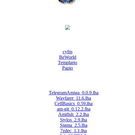
cyfm
BeWorld
Templario
Papio
TelegramAmiga_0.0.9.lha
Wayfarer_11.6.lha
CellBasics_0.59.lha
am-git_0.12.2.lha
Amifish_2.2.lha
Stylos_2.9.lha
Sigma_2.5.lha
7zdec_1.1.lha