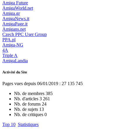
Amiga Future
AmigaWorld.net
Amiga.gr
AmigaNews.it
AmigaPage.it
Amigans.net
Czech PPC User Group
PPA.pl
Amiga-NG
4A
Triple A
AmigaLandia
Activité du Site
Pages vues depuis 06/01/2019 : 27 135 745
Nb. de membres
385
Nb. d'articles
3 261
Nb. de forums
24
Nb. de sujets
13
Nb. de critiques
0
Top 10
Statistiques