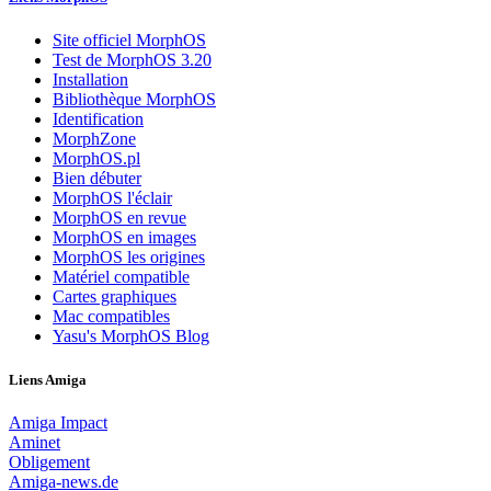
Site officiel MorphOS
Test de MorphOS 3.20
Installation
Bibliothèque MorphOS
Identification
MorphZone
MorphOS.pl
Bien débuter
MorphOS l'éclair
MorphOS en revue
MorphOS en images
MorphOS les origines
Matériel compatible
Cartes graphiques
Mac compatibles
Yasu's MorphOS Blog
Liens Amiga
Amiga Impact
Aminet
Obligement
Amiga-news.de