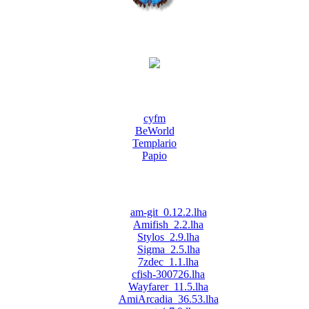
cyfm
BeWorld
Templario
Papio
am-git_0.12.2.lha
Amifish_2.2.lha
Stylos_2.9.lha
Sigma_2.5.lha
7zdec_1.1.lha
cfish-300726.lha
Wayfarer_11.5.lha
AmiArcadia_36.53.lha