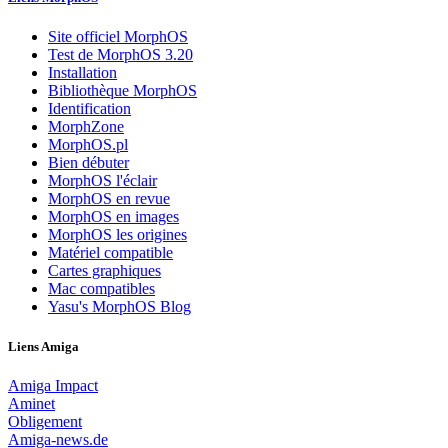
Site officiel MorphOS
Test de MorphOS 3.20
Installation
Bibliothèque MorphOS
Identification
MorphZone
MorphOS.pl
Bien débuter
MorphOS l'éclair
MorphOS en revue
MorphOS en images
MorphOS les origines
Matériel compatible
Cartes graphiques
Mac compatibles
Yasu's MorphOS Blog
Liens Amiga
Amiga Impact
Aminet
Obligement
Amiga-news.de