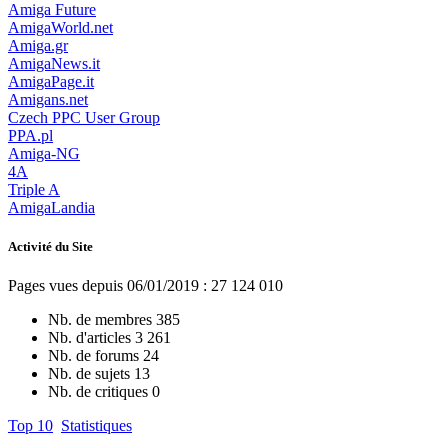
Amiga Future
AmigaWorld.net
Amiga.gr
AmigaNews.it
AmigaPage.it
Amigans.net
Czech PPC User Group
PPA.pl
Amiga-NG
4A
Triple A
AmigaLandia
Activité du Site
Pages vues depuis 06/01/2019 : 27 124 010
Nb. de membres
385
Nb. d'articles
3 261
Nb. de forums
24
Nb. de sujets
13
Nb. de critiques
0
Top 10
Statistiques