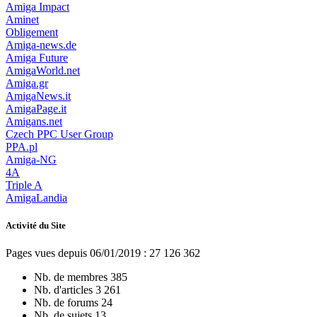
Amiga Impact
Aminet
Obligement
Amiga-news.de
Amiga Future
AmigaWorld.net
Amiga.gr
AmigaNews.it
AmigaPage.it
Amigans.net
Czech PPC User Group
PPA.pl
Amiga-NG
4A
Triple A
AmigaLandia
Activité du Site
Pages vues depuis 06/01/2019 : 27 126 362
Nb. de membres
385
Nb. d'articles
3 261
Nb. de forums
24
Nb. de sujets
13