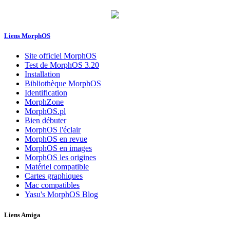
Liens MorphOS
Site officiel MorphOS
Test de MorphOS 3.20
Installation
Bibliothèque MorphOS
Identification
MorphZone
MorphOS.pl
Bien débuter
MorphOS l'éclair
MorphOS en revue
MorphOS en images
MorphOS les origines
Matériel compatible
Cartes graphiques
Mac compatibles
Yasu's MorphOS Blog
Liens Amiga