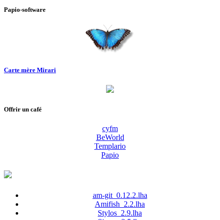
Papio-software
Carte mère Mirari
Offrir un café
cyfm
BeWorld
Templario
Papio
am-git_0.12.2.lha
Amifish_2.2.lha
Stylos_2.9.lha