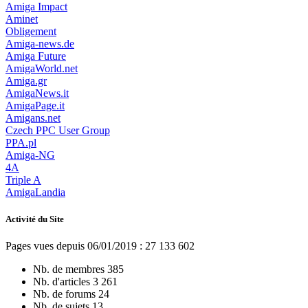
Amiga Impact
Aminet
Obligement
Amiga-news.de
Amiga Future
AmigaWorld.net
Amiga.gr
AmigaNews.it
AmigaPage.it
Amigans.net
Czech PPC User Group
PPA.pl
Amiga-NG
4A
Triple A
AmigaLandia
Activité du Site
Pages vues depuis 06/01/2019 : 27 133 602
Nb. de membres
385
Nb. d'articles
3 261
Nb. de forums
24
Nb. de sujets
13