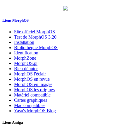
Liens MorphOS
Site officiel MorphOS
Test de MorphOS 3.20
Installation
Bibliothèque MorphOS
Identification
MorphZone
MorphOS.pl
Bien débuter
MorphOS l'éclair
MorphOS en revue
MorphOS en images
MorphOS les origines
Matériel compatible
Cartes graphiques
Mac compatibles
Yasu's MorphOS Blog
Liens Amiga