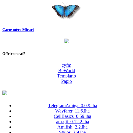
Carte mère Mirari
Offrir un café
cyfm
BeWorld
Templario
Papio
TelegramAmiga_0.0.9.lha
Wayfarer_11.6.lha
CellBasics_0.59.lha
am-git_0.12.2.lha
Amifish_2.2.lha
Stylos_2.9.lha