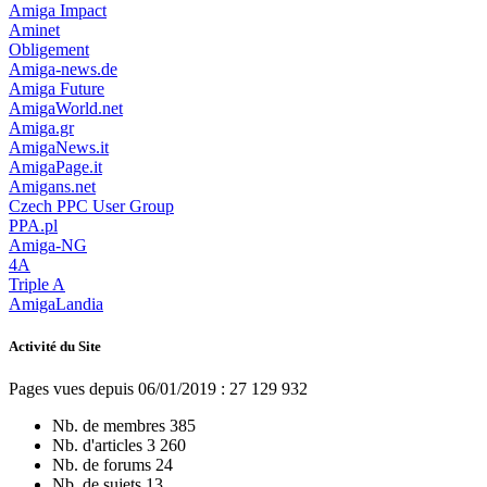
Amiga Impact
Aminet
Obligement
Amiga-news.de
Amiga Future
AmigaWorld.net
Amiga.gr
AmigaNews.it
AmigaPage.it
Amigans.net
Czech PPC User Group
PPA.pl
Amiga-NG
4A
Triple A
AmigaLandia
Activité du Site
Pages vues depuis 06/01/2019 : 27 129 932
Nb. de membres
385
Nb. d'articles
3 260
Nb. de forums
24
Nb. de sujets
13