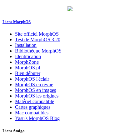
Liens MorphOS
Site officiel MorphOS
Test de MorphOS 3.20
Installation
Bibliothèque MorphOS
Identification
MorphZone
MorphOS.pl
Bien débuter
MorphOS l'éclair
MorphOS en revue
MorphOS en images
MorphOS les origines
Matériel compatible
Cartes graphiques
Mac compatibles
Yasu's MorphOS Blog
Liens Amiga