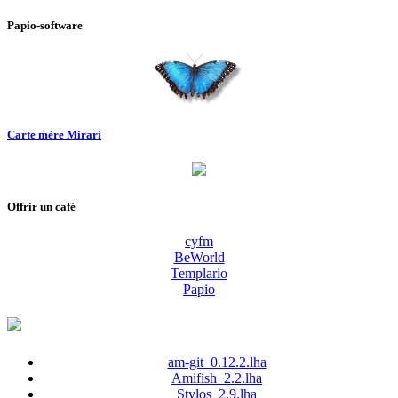
Papio-software
Carte mère Mirari
Offrir un café
cyfm
BeWorld
Templario
Papio
am-git_0.12.2.lha
Amifish_2.2.lha
Stylos_2.9.lha