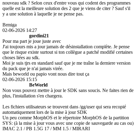
nouveau sdk ? Selon ceux d'entre vous qui codent des programmes
quelle est la meilleure solution des 2 que je viens de citer ? Sauf s'il
y a une solution à laquelle je ne pense pas.
Brmiga
02-06-2026 14:27
gordini21
Pour ma part je joue juste avec
J'ai toujours mis a jour jamais de désinstallation complète. Je pense
que le risque existe surtout si ton collègue a patché modifié certaines
choses liées au sdk.
Moi je suis tjrs en standard sauf que je me traîne la derniere version
du pack que je n'ai jamais virée.
Mais beworld ou papio vont nous dire tout ça
02-06-2026 15:15
BeWorld
Non vous pouvez mettre à jour le SDK sans soucis. Ne faites rien de
plus, l'installation s'en chargera.
Les fichiers utilisateurs se trouvent dans /gg/user qui sera recopié
automatiquement lors de la mise à jour SDK
Un peu comme MorphOS et le répertoire MorphOS de la partition
SYS: (à la mise à jour vous avec une copie de sauvegarde au cas ou)
IMAC 2.1 / PB 1.5G 17 / MM 1.5 / MIRARI