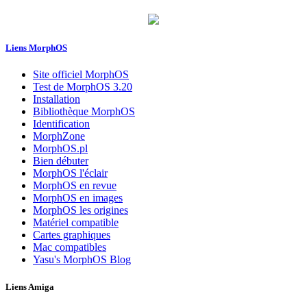
Liens MorphOS
Site officiel MorphOS
Test de MorphOS 3.20
Installation
Bibliothèque MorphOS
Identification
MorphZone
MorphOS.pl
Bien débuter
MorphOS l'éclair
MorphOS en revue
MorphOS en images
MorphOS les origines
Matériel compatible
Cartes graphiques
Mac compatibles
Yasu's MorphOS Blog
Liens Amiga