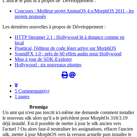
L'article le plus lu à propos de Développement :
Concours : Meilleur projet AmigaOS 4.x/MorphOS 2011 - les
projets proposés
Les dernières nouvelles à propos de Développement :
HTTP Streamer 2.1 : Hollywood lit à distance comme en
local
Pragtical, l'éditeur de code léger arrive sur MorphOS
SoundFX 1.0 : près de 60 effets audio pour Hollywood
Mise à jour de SDK-Explorer
Hollywood : six nouveaux plugins
5 Commentaire(s)
1 pages
Brumiga
Un ami qui n'est pas inscrit ici-même me demande comment installer
le nouveau sdk alors qu'il a le précédent pour MorphOs 318/3.19
déjà installé. Est-il possible de mettre à jour le sdk ancien vers
l'actuel ? Ou alors faut-il neutraliser les assignations, effacer l'ancien
sdk, mettre à jour MorphOS vers la version actuelle puis installer le