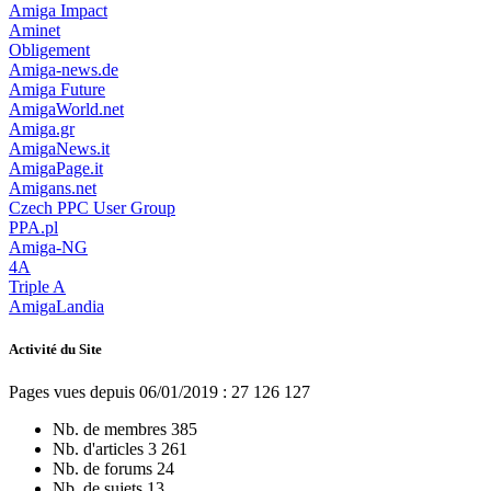
Amiga Impact
Aminet
Obligement
Amiga-news.de
Amiga Future
AmigaWorld.net
Amiga.gr
AmigaNews.it
AmigaPage.it
Amigans.net
Czech PPC User Group
PPA.pl
Amiga-NG
4A
Triple A
AmigaLandia
Activité du Site
Pages vues depuis 06/01/2019 : 27 126 127
Nb. de membres
385
Nb. d'articles
3 261
Nb. de forums
24
Nb. de sujets
13