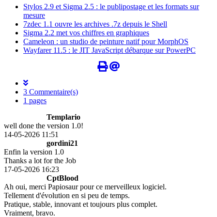
Stylos 2.9 et Sigma 2.5 : le publipostage et les formats sur
mesure
7zdec 1.1 ouvre les archives .7z depuis le Shell
Sigma 2.2 met vos chiffres en graphiques
Cameleon : un studio de peinture natif pour MorphOS
Wayfarer 11.5 : le JIT JavaScript débarque sur PowerPC
3 Commentaire(s)
1 pages
Templario
well done the version 1.0!
14-05-2026 11:51
gordini21
Enfin la version 1.0
Thanks a lot for the Job
17-05-2026 16:23
CptBlood
Ah oui, merci Papiosaur pour ce merveilleux logiciel.
Tellement d'évolution en si peu de temps.
Pratique, stable, innovant et toujours plus complet.
Vraiment, bravo.