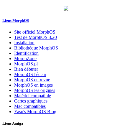
Liens MorphOS
Site officiel MorphOS
Test de MorphOS 3.20
Installation
Bibliothèque MorphOS
Identification
MorphZone
MorphOS.pl
Bien débuter
MorphOS l'éclair
MorphOS en revue
MorphOS en images
MorphOS les origines
Matériel compatible
Cartes graphiques
Mac compatibles
Yasu's MorphOS Blog
Liens Amiga