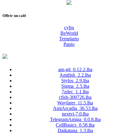
Offrir un café
cyfm
BeWorld
Templario
Papio
am-git_0.12.2.lha
Amifish_2.2.lha
Stylos_2.9.lha
Sigma_2.5.lha
7zdec_1.1.lha
cfish-300726.lha
Wayfarer_11.5.lha
AmiArcadia_36.53.lha
nextvi-7.0.lha
TelegramAmiga_0.0.8.lha
CellBasics_0.58.lha
Daikatana_1.3.lha