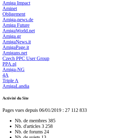
Amiga Impact
Aminet
Obligement
Amiga-news.de
Amiga Future
AmigaWorld.net
Amiga.gr
AmigaNews.it
AmigaPage.it
Amigans.net
Czech PPC User Group
PPA.pl
Amiga-NG
4A
Triple A
AmigaLandia
Activité du Site
Pages vues depuis 06/01/2019 : 27 112 833
Nb. de membres
385
Nb. d'articles
3 258
Nb. de forums
24
Nb. de sujets
13