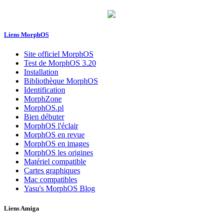
Liens MorphOS
Site officiel MorphOS
Test de MorphOS 3.20
Installation
Bibliothèque MorphOS
Identification
MorphZone
MorphOS.pl
Bien débuter
MorphOS l'éclair
MorphOS en revue
MorphOS en images
MorphOS les origines
Matériel compatible
Cartes graphiques
Mac compatibles
Yasu's MorphOS Blog
Liens Amiga