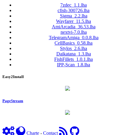
7zdec_1.1.lha
cfish-300726.lha
Sigma_2.2.lha
Wayfarer_11.5.lha
AmiArcadia_36.53.lha
nextvi-7.0.lha
TelegramAmiga_0.0.8.lha
CellBasics_0.58.lha
Stylos_2.6.lha
Daikatana_1.3.lha
FishFillets_1.0.1.lha
IPP-Scan_1.8.lha
Easy2Install
PageStream
Charte
-
Contact