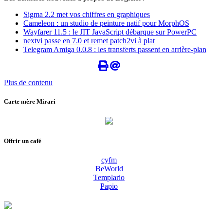
Sigma 2.2 met vos chiffres en graphiques
Cameleon : un studio de peinture natif pour MorphOS
Wayfarer 11.5 : le JIT JavaScript débarque sur PowerPC
nextvi passe en 7.0 et remet patch2vi à plat
Telegram Amiga 0.0.8 : les transferts passent en arrière-plan
Plus de contenu
Carte mère Mirari
Offrir un café
cyfm
BeWorld
Templario
Papio