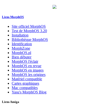
Liens MorphOS
Site officiel MorphOS
Test de MorphOS 3.20
Installation
Bibliothèque MorphOS
Identification
MorphZone
MorphOS.pl
Bien débuter
MorphOS l'éclair
MorphOS en revue
MorphOS en images
MorphOS les origines
Matériel compatible
Cartes graphiques
Mac compatibles
Yasu's MorphOS Blog
Liens Amiga