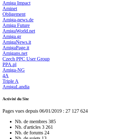
Amiga Impact
Aminet
Obligement
Amiga-news.de
Amiga Future
AmigaWorld.net
Amiga.gr
AmigaNews.it
AmigaPage.it
Amigans.net
Czech PPC User Group
PPA.pl
Amiga-NG
4A
Triple A
AmigaLandia
Activité du Site
Pages vues depuis 06/01/2019 : 27 127 624
Nb. de membres
385
Nb. d'articles
3 261
Nb. de forums
24
Nb. de sujets
13