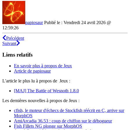
papiosaur
Publié le : Vendredi 24 avril 2026 @
12:59:26
Précédent
Suivant
Liens relatifs
En savoir plus à propos de Jeux
Article de papiosaur
L'article le plus lu à propos de Jeux :
[MAJ] The Battle of Wesnoth 1.8.0
Les dernières nouvelles à propos de Jeux :
cfish, le moteur d'échecs de Stockfish réécrit en C, arrive sur
MorphOS
AmiArcadia 36.53 : coup de chiffon sur le débogueur
Fish Fillets NG plonge sur MorphOS