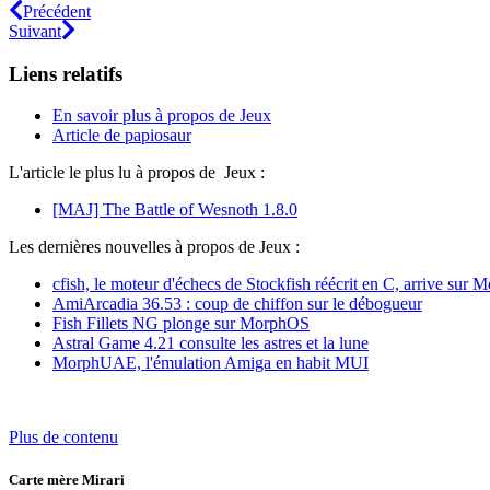
Précédent
Suivant
Liens relatifs
En savoir plus à propos de Jeux
Article de papiosaur
L'article le plus lu à propos de Jeux :
[MAJ] The Battle of Wesnoth 1.8.0
Les dernières nouvelles à propos de Jeux :
cfish, le moteur d'échecs de Stockfish réécrit en C, arrive sur
AmiArcadia 36.53 : coup de chiffon sur le débogueur
Fish Fillets NG plonge sur MorphOS
Astral Game 4.21 consulte les astres et la lune
MorphUAE, l'émulation Amiga en habit MUI
Plus de contenu
Carte mère Mirari