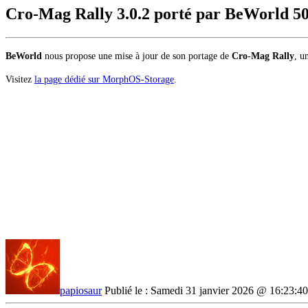
Cro-Mag Rally 3.0.2 porté par BeWorld
5
BeWorld
nous propose une mise à jour de son portage de
Cro-Mag Rally
, u
Visitez
la page dédié sur MorphOS-Storage
.
papiosaur
Publié le : Samedi 31 janvier 2026 @ 16:23:40