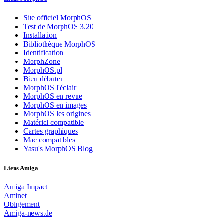
Site officiel MorphOS
Test de MorphOS 3.20
Installation
Bibliothèque MorphOS
Identification
MorphZone
MorphOS.pl
Bien débuter
MorphOS l'éclair
MorphOS en revue
MorphOS en images
MorphOS les origines
Matériel compatible
Cartes graphiques
Mac compatibles
Yasu's MorphOS Blog
Liens Amiga
Amiga Impact
Aminet
Obligement
Amiga-news.de