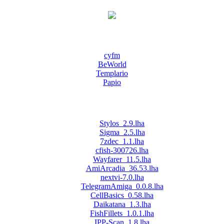
cyfm
BeWorld
Templario
Papio
Stylos_2.9.lha
Sigma_2.5.lha
7zdec_1.1.lha
cfish-300726.lha
Wayfarer_11.5.lha
AmiArcadia_36.53.lha
nextvi-7.0.lha
TelegramAmiga_0.0.8.lha
CellBasics_0.58.lha
Daikatana_1.3.lha
FishFillets_1.0.1.lha
IPP-Scan_1.8.lha