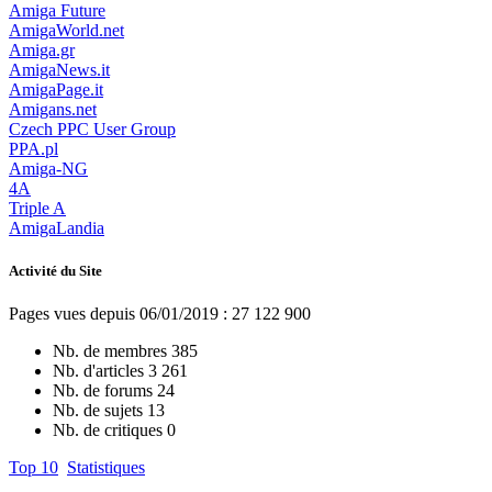
Amiga Future
AmigaWorld.net
Amiga.gr
AmigaNews.it
AmigaPage.it
Amigans.net
Czech PPC User Group
PPA.pl
Amiga-NG
4A
Triple A
AmigaLandia
Activité du Site
Pages vues depuis 06/01/2019 : 27 122 900
Nb. de membres
385
Nb. d'articles
3 261
Nb. de forums
24
Nb. de sujets
13
Nb. de critiques
0
Top 10
Statistiques