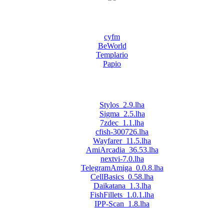
cyfm
BeWorld
Templario
Papio
Stylos_2.9.lha
Sigma_2.5.lha
7zdec_1.1.lha
cfish-300726.lha
Wayfarer_11.5.lha
AmiArcadia_36.53.lha
nextvi-7.0.lha
TelegramAmiga_0.0.8.lha
CellBasics_0.58.lha
Daikatana_1.3.lha
FishFillets_1.0.1.lha
IPP-Scan_1.8.lha