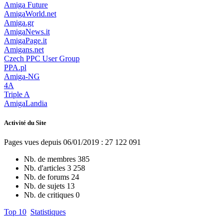
Amiga Future
AmigaWorld.net
Amiga.gr
AmigaNews.it
AmigaPage.it
Amigans.net
Czech PPC User Group
PPA.pl
Amiga-NG
4A
Triple A
AmigaLandia
Activité du Site
Pages vues depuis 06/01/2019 : 27 122 091
Nb. de membres
385
Nb. d'articles
3 258
Nb. de forums
24
Nb. de sujets
13
Nb. de critiques
0
Top 10
Statistiques