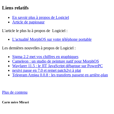
Liens relatifs
En savoir plus à propos de Logiciel
Article de papiosaur
L'article le plus lu à propos de Logiciel :
L'actualité MorphOS sur votre téléphone portable
Les dernières nouvelles à propos de Logiciel :
Sigma 2.2 met vos chiffres en graphiques
Cameleon : un studio de peinture natif pour MorphOS
Wayfarer 11.5 : le JIT JavaScript débarque sur PowerPC
nextvi passe en 7.0 et remet patch2vi à plat
Telegram Amiga 0.0.8 : les transferts passent en arrière-plan
Plus de contenu
Carte mère Mirari