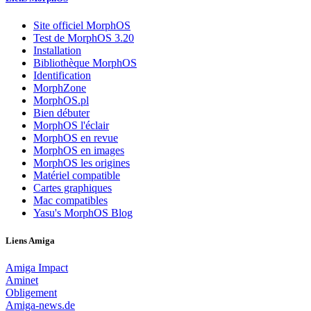
Site officiel MorphOS
Test de MorphOS 3.20
Installation
Bibliothèque MorphOS
Identification
MorphZone
MorphOS.pl
Bien débuter
MorphOS l'éclair
MorphOS en revue
MorphOS en images
MorphOS les origines
Matériel compatible
Cartes graphiques
Mac compatibles
Yasu's MorphOS Blog
Liens Amiga
Amiga Impact
Aminet
Obligement
Amiga-news.de