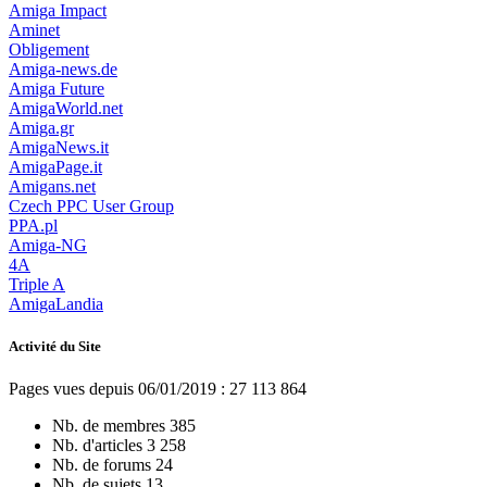
Amiga Impact
Aminet
Obligement
Amiga-news.de
Amiga Future
AmigaWorld.net
Amiga.gr
AmigaNews.it
AmigaPage.it
Amigans.net
Czech PPC User Group
PPA.pl
Amiga-NG
4A
Triple A
AmigaLandia
Activité du Site
Pages vues depuis 06/01/2019 : 27 113 864
Nb. de membres
385
Nb. d'articles
3 258
Nb. de forums
24
Nb. de sujets
13