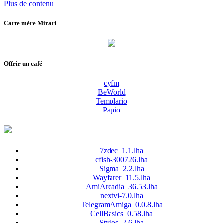
Plus de contenu
Carte mère Mirari
Offrir un café
cyfm
BeWorld
Templario
Papio
7zdec_1.1.lha
cfish-300726.lha
Sigma_2.2.lha
Wayfarer_11.5.lha
AmiArcadia_36.53.lha
nextvi-7.0.lha
TelegramAmiga_0.0.8.lha
CellBasics_0.58.lha
Stylos_2.6.lha