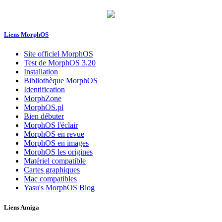
Liens MorphOS
Site officiel MorphOS
Test de MorphOS 3.20
Installation
Bibliothèque MorphOS
Identification
MorphZone
MorphOS.pl
Bien débuter
MorphOS l'éclair
MorphOS en revue
MorphOS en images
MorphOS les origines
Matériel compatible
Cartes graphiques
Mac compatibles
Yasu's MorphOS Blog
Liens Amiga