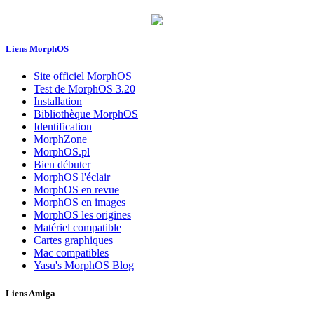
Liens MorphOS
Site officiel MorphOS
Test de MorphOS 3.20
Installation
Bibliothèque MorphOS
Identification
MorphZone
MorphOS.pl
Bien débuter
MorphOS l'éclair
MorphOS en revue
MorphOS en images
MorphOS les origines
Matériel compatible
Cartes graphiques
Mac compatibles
Yasu's MorphOS Blog
Liens Amiga