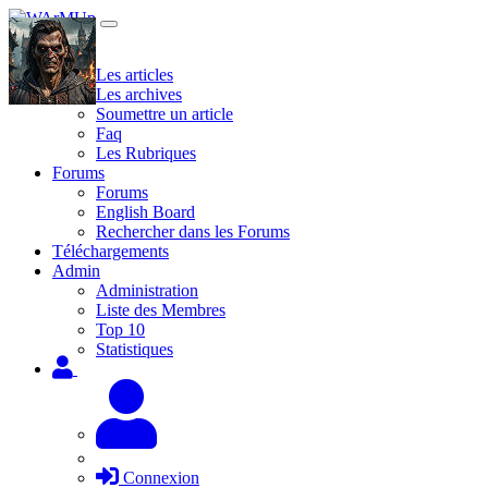
Site
Les articles
Les archives
Soumettre un article
Faq
Les Rubriques
Forums
Forums
English Board
Rechercher dans les Forums
Téléchargements
Admin
Administration
Liste des Membres
Top 10
Statistiques
Connexion