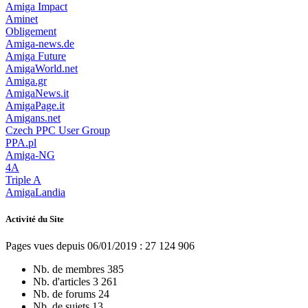
Amiga Impact
Aminet
Obligement
Amiga-news.de
Amiga Future
AmigaWorld.net
Amiga.gr
AmigaNews.it
AmigaPage.it
Amigans.net
Czech PPC User Group
PPA.pl
Amiga-NG
4A
Triple A
AmigaLandia
Activité du Site
Pages vues depuis 06/01/2019 : 27 124 906
Nb. de membres
385
Nb. d'articles
3 261
Nb. de forums
24
Nb. de sujets
13