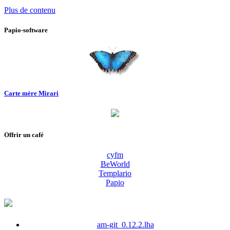
Plus de contenu
Papio-software
Carte mère Mirari
Offrir un café
cyfm
BeWorld
Templario
Papio
am-git_0.12.2.lha