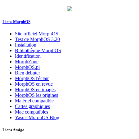
Liens MorphOS
Site officiel MorphOS
Test de MorphOS 3.20
Installation
Bibliothèque MorphOS
Identification
MorphZone
MorphOS.pl
Bien débuter
MorphOS l'éclair
MorphOS en revue
MorphOS en images
MorphOS les origines
Matériel compatible
Cartes graphiques
Mac compatibles
Yasu's MorphOS Blog
Liens Amiga