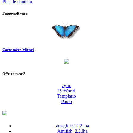
Plus de contenu
Papio-software
Carte mère Mirari
Offrir un café
cyfm
BeWorld
Templario
Papio
am-git_0.12.2.lha
Amifish_2.2.lha