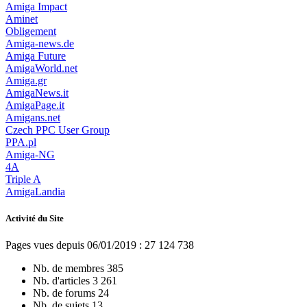
Amiga Impact
Aminet
Obligement
Amiga-news.de
Amiga Future
AmigaWorld.net
Amiga.gr
AmigaNews.it
AmigaPage.it
Amigans.net
Czech PPC User Group
PPA.pl
Amiga-NG
4A
Triple A
AmigaLandia
Activité du Site
Pages vues depuis 06/01/2019 : 27 124 738
Nb. de membres
385
Nb. d'articles
3 261
Nb. de forums
24
Nb. de sujets
13