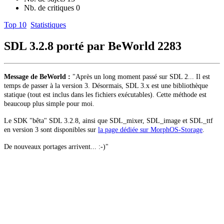
Nb. de critiques
0
Top 10
Statistiques
SDL 3.2.8 porté par BeWorld
2283
Message de BeWorld :
"Après un long moment passé sur SDL 2... Il est
temps de passer à la version 3.
Désormais, SDL 3.x est une bibliothèque
statique (tout est inclus dans les fichiers exécutables).
Cette méthode est
beaucoup plus simple pour moi.
Le SDK "bêta" SDL 3.2.8, ainsi que SDL_mixer, SDL_image et SDL_ttf
en version 3 sont disponibles sur
la page dédiée sur MorphOS-Storage
.
De nouveaux portages arrivent... :-)"