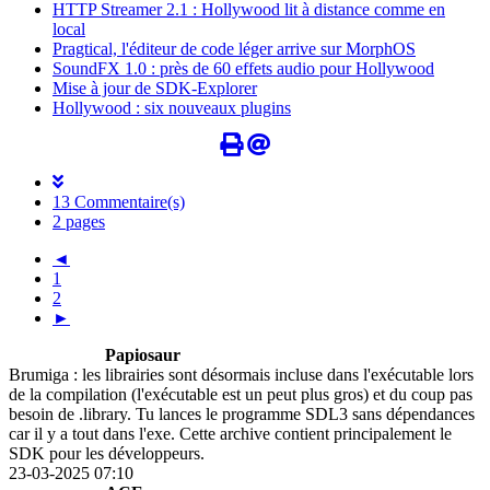
HTTP Streamer 2.1 : Hollywood lit à distance comme en
local
Pragtical, l'éditeur de code léger arrive sur MorphOS
SoundFX 1.0 : près de 60 effets audio pour Hollywood
Mise à jour de SDK-Explorer
Hollywood : six nouveaux plugins
13 Commentaire(s)
2 pages
◄
1
2
►
Papiosaur
Brumiga : les librairies sont désormais incluse dans l'exécutable lors
de la compilation (l'exécutable est un peut plus gros) et du coup pas
besoin de .library. Tu lances le programme SDL3 sans dépendances
car il y a tout dans l'exe. Cette archive contient principalement le
SDK pour les développeurs.
23-03-2025 07:10