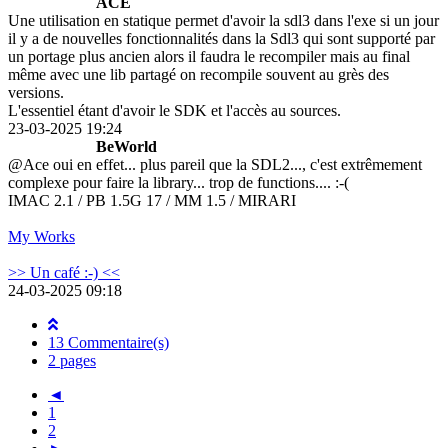
ACE
Une utilisation en statique permet d'avoir la sdl3 dans l'exe si un jour
il y a de nouvelles fonctionnalités dans la Sdl3 qui sont supporté par
un portage plus ancien alors il faudra le recompiler mais au final
même avec une lib partagé on recompile souvent au grès des
versions.
L'essentiel étant d'avoir le SDK et l'accès au sources.
23-03-2025 19:24
BeWorld
@Ace oui en effet... plus pareil que la SDL2..., c'est extrêmement
complexe pour faire la library... trop de functions.... :-(
IMAC 2.1 / PB 1.5G 17 / MM 1.5 / MIRARI
My Works
>> Un café :-) <<
24-03-2025 09:18
13 Commentaire(s)
2 pages
◄
1
2