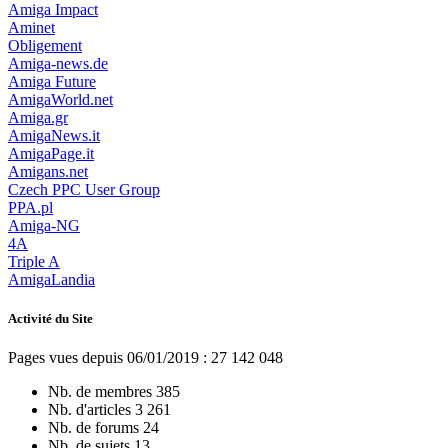
Amiga Impact
Aminet
Obligement
Amiga-news.de
Amiga Future
AmigaWorld.net
Amiga.gr
AmigaNews.it
AmigaPage.it
Amigans.net
Czech PPC User Group
PPA.pl
Amiga-NG
4A
Triple A
AmigaLandia
Activité du Site
Pages vues depuis 06/01/2019 : 27 142 048
Nb. de membres
385
Nb. d'articles
3 261
Nb. de forums
24
Nb. de sujets
13