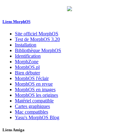
Liens MorphOS
Site officiel MorphOS
Test de MorphOS 3.20
Installation
Bibliothèque MorphOS
Identification
MorphZone
MorphOS.pl
Bien débuter
MorphOS l'éclair
MorphOS en revue
MorphOS en images
MorphOS les origines
Matériel compatible
Cartes graphiques
Mac compatibles
Yasu's MorphOS Blog
Liens Amiga