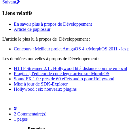
Suivant
Liens relatifs
En savoir plus à propos de Développement
Article de papiosaur
L'article le plus lu à propos de Développement :
Concours : Meilleur projet AmigaOS 4.x/MorphOS 2011 - les p
Les dernières nouvelles à propos de Développement :
HTTP Streamer 2.1 : Hollywood lit à distance comme en local
Pragtical, l'éditeur de code léger arrive sur MorphOS
SoundFX 1.0 : près de 60 effets audio pour Hollywood
Mise à jour de SDK-Explorer
Hollywood : six nouveaux plugins
2 Commentaire(s)
1 pages
Brumiga