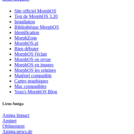
Site officiel MorphOS
Test de MorphOS 3.20
Installation
Bibliothèque MorphOS
Identification
MorphZone
MorphOS.pl
Bien débuter
MorphOS l'éclair
MorphOS en revue
MorphOS en images
MorphOS les origines
Matériel compatible
Cartes graphiques
Mac compatibles
Yasu's MorphOS Blog
Liens Amiga
Amiga Impact
Aminet
Obligement
Amiga-news.de