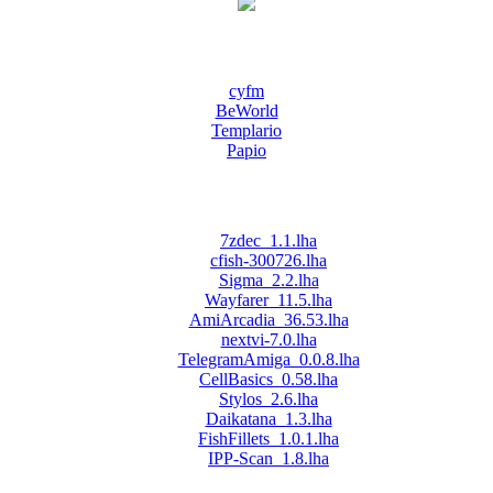
cyfm
BeWorld
Templario
Papio
7zdec_1.1.lha
cfish-300726.lha
Sigma_2.2.lha
Wayfarer_11.5.lha
AmiArcadia_36.53.lha
nextvi-7.0.lha
TelegramAmiga_0.0.8.lha
CellBasics_0.58.lha
Stylos_2.6.lha
Daikatana_1.3.lha
FishFillets_1.0.1.lha
IPP-Scan_1.8.lha