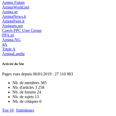
Amiga Future
AmigaWorld.net
Amiga.gr
AmigaNews.it
AmigaPage.it
Amigans.net
Czech PPC User Group
PPA.pl
Amiga-NG
4A
Triple A
AmigaLandia
Activité du Site
Pages vues depuis 06/01/2019 : 27 110 983
Nb. de membres
385
Nb. d'articles
3 258
Nb. de forums
24
Nb. de sujets
13
Nb. de critiques
0
Top 10
Statistiques